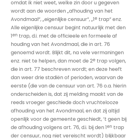
omdat ik niet weet, welke zin door u gegeven
wordt aan de woorden „afhouding van het
e
Avondmaal”, „eigenlijke censuur”, „1
trap” enz.
Alle eigenlijke censuur begint natuurlijk met den
en
1
trap, d.i. met de officieele en formeele af
houding van het Avondmaal, die in art. 76
genoemd wordt. Blijkt dit, na vele vermaningen
e
enz. niet te helpen, dan moet de 2
trap volgen,
die in art. 77 beschreven wordt; en deze heeft
dan weer drie stadiën of perioden, waarvan de
eerste (die van de censuur van art. 76 o.a. hierin
onderscheiden is, dat zij melding maakt van de
reeds vroeger geschiede doch vruchtelooze
afhouding van het Avondmaal, en dat zij altijd
openlijk voor de gemeente geschiedt, ’t geen bij
en
de afhouding volgens art. 76, d.i. bij den 1
trap
der censuur, nog niet vereischt wordt) blijkbaar