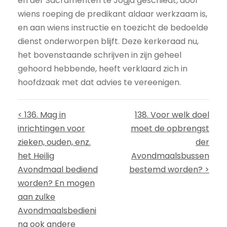
en der Sacramenten te Jogja geschiedt, door
wiens roeping de predikant aldaar werkzaam is,
en aan wiens instructie en toezicht de bedoelde
dienst onderworpen blijft. Deze kerkeraad nu,
het bovenstaande schrijven in zijn geheel
gehoord hebbende, heeft verklaard zich in
hoofdzaak met dat advies te vereenigen.
< 136. Mag in
138. Voor welk doel
inrichtingen voor
moet de opbrengst
zieken, ouden, enz.
der
het Heilig
Avondmaalsbussen
Avondmaal bediend
bestemd worden? >
worden? En mogen
aan zulke
Avondmaalsbedieni
ng ook andere