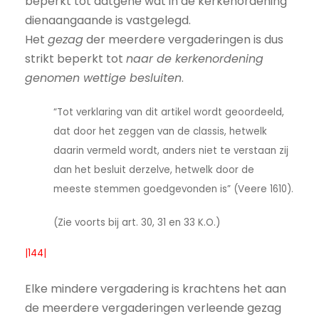
beperkt tot datgene wat in de kerkenordening
dienaangaande is vastgelegd.
Het
gezag
der meerdere vergaderingen is dus
strikt beperkt tot
naar de kerkenordening
genomen wettige besluiten
.
“Tot verklaring van dit artikel wordt geoordeeld,
dat door het zeggen van de classis, hetwelk
daarin vermeld wordt, anders niet te verstaan zij
dan het besluit derzelve, hetwelk door de
meeste stemmen goedgevonden is” (Veere 1610).
(Zie voorts bij art. 30, 31 en 33 K.O.)
|144|
Elke mindere vergadering is krachtens het aan
de meerdere vergaderingen verleende gezag