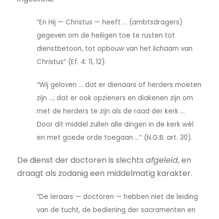
“En Hij — Christus — heeft ... (ambtsdragers)
gegeven om de heiligen toe te rusten tot
dienstbetoon, tot opbouw van het lichaam van
Christus” (Ef. 4: 11, 12).
“Wij geloven ... dat er dienaars of herders moeten
zijn ...; dat er ook opzieners en diakenen zijn om
met de herders te zijn als de raad der kerk ...
Door dit middel zullen alle dingen in de kerk wèl
en met goede orde toegaan ...” (N.G.B. art. 30).
De dienst der doctoren is slechts
afgeleid
, en
draagt als zodanig een middelmatig karakter.
“De leraars — doctoren — hebben niet de leiding
van de tucht, de bediening der sacramenten en