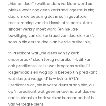
„hier en daar” kwalik anders verklaar word as
plekke waar nog geen kerkraad ingestel is nie;
daarom die bepaling dat in so ’n geval „die
toestemming van die klassis of ’n partikuliere
sinode” verkry moet word (en nie „die
bewilliging van die kerkraad van daardie kerk”,
soos in die eerste deel van hierdie artikel nie).
’n Predikant wat „die diens van sy kerk
onderbreek” slaan terug na artikel 14; dit kan
ook predikante insluit wat kragtens artikel 11
losgemaak is en wag op ’n beroep (’n predikant
wat dus „op waggeld” is — kyk p. 57).’n
Predikant wat „nie in vaste diens staan nie”, dui
op ’n predikant wat geëmeriteer is, wat dus wel
aan ’n plaaslike kerk verbind is, maar onthef is
van verpligte diens.