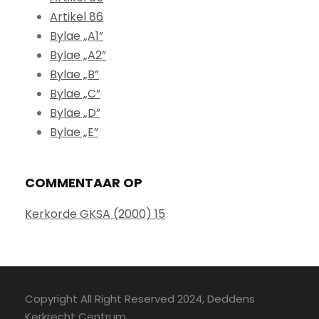
Artikel 86
Bylae „A1”
Bylae „A2”
Bylae „B”
Bylae „C”
Bylae „D”
Bylae „E”
COMMENTAAR OP
Kerkorde GKSA (2000) 15
Copyright All Right Reserved 2024, Deddens
Kerkrecht Centrum