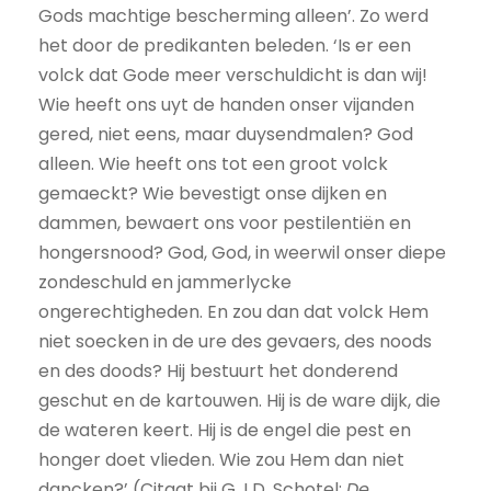
Gods machtige bescherming alleen’. Zo werd
het door de predikanten beleden. ‘Is er een
volck dat Gode meer verschuldicht is dan wij!
Wie heeft ons uyt de handen onser vijanden
gered, niet eens, maar duysendmalen? God
alleen. Wie heeft ons tot een groot volck
gemaeckt? Wie bevestigt onse dijken en
dammen, bewaert ons voor pestilentiën en
hongersnood? God, God, in weerwil onser diepe
zondeschuld en jammerlycke
ongerechtigheden. En zou dan dat volck Hem
niet soecken in de ure des gevaers, des noods
en des doods? Hij bestuurt het donderend
geschut en de kartouwen. Hij is de ware dijk, die
de wateren keert. Hij is de engel die pest en
honger doet vlieden. Wie zou Hem dan niet
dancken?’ (Citaat bij G.J.D. Schotel:
De