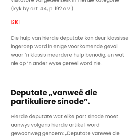
visitatore val gedeeltelik in hierdie kategorie
(kyk by art. 44, p. 192 e.v.).
|210|
Die hulp van hierdie deputate kan deur klassisse
ingeroep word in enige voorkomende geval
waar ’n klassis meerdere hulp benodig, en wat
nie op ’n ander wyse gereël word nie.
Deputate „vanweë die
partikuliere sinode”.
Hierdie deputate wat elke part sinode moet
aanwys volgens hierdie artikel, word
gewoonweg genoem: „Deputate vanweë die