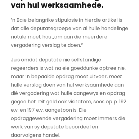
van hul werksaamhede.
’n Baie belangrike stipulasie in hierdie artikel is
dat alle deputategroepe van al hulle handelinge
notule moet hou „om aan die meerdere
vergadering verslag te doen.”
Juis omdat deputate nie selfstandige
regeerders is wat na eie goeddunke optree nie,
maar ’n bepaalde opdrag moet uitvoer,
moet
hulle verslag doen van hul werksaamhede aan
dié vergadering wat hulle aangewys en opdrag
gegee het. Dit geld ook visitatore, soos op p. 192
e.v. en 197 e.v. aangetoon is. Die
opdraggewende vergadering moet immers die
werk van sy deputate beoordeel en
daarvolgens handel.