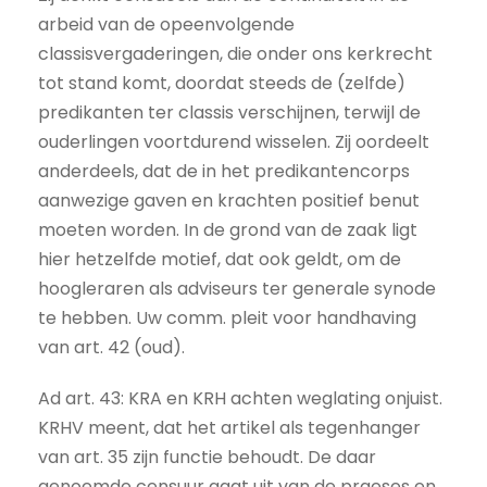
arbeid van de opeenvolgende
classisvergaderingen, die onder ons kerkrecht
tot stand komt, doordat steeds de (zelfde)
predikanten ter classis verschijnen, terwijl de
ouderlingen voortdurend wisselen. Zij oordeelt
anderdeels, dat de in het predikantencorps
aanwezige gaven en krachten positief benut
moeten worden. In de grond van de zaak ligt
hier hetzelfde motief, dat ook geldt, om de
hoogleraren als adviseurs ter generale synode
te hebben. Uw comm. pleit voor handhaving
van art. 42 (oud).
Ad art. 43: KRA en KRH achten weglating onjuist.
KRHV meent, dat het artikel als tegenhanger
van art. 35 zijn functie behoudt. De daar
genoemde censuur gaat uit van de praeses en