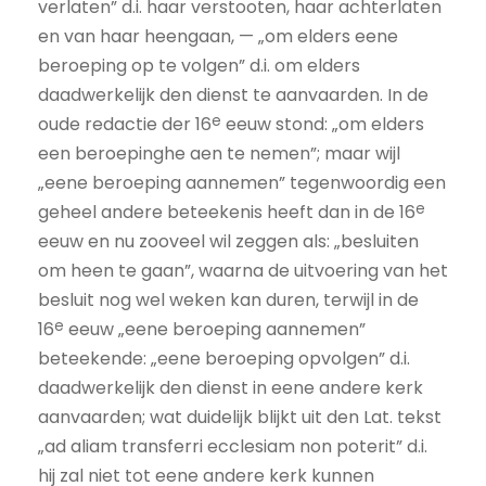
verlaten” d.i. haar verstooten, haar achterlaten
en van haar heengaan, — „om elders eene
beroeping op te volgen” d.i. om elders
daadwerkelijk den dienst te aanvaarden. In de
e
oude redactie der 16
eeuw stond: „om elders
een beroepinghe aen te nemen”; maar wijl
„eene beroeping aannemen” tegenwoordig een
e
geheel andere beteekenis heeft dan in de 16
eeuw en nu zooveel wil zeggen als: „besluiten
om heen te gaan”, waarna de uitvoering van het
besluit nog wel weken kan duren, terwijl in de
e
16
eeuw „eene beroeping aannemen”
beteekende: „eene beroeping opvolgen” d.i.
daadwerkelijk den dienst in eene andere kerk
aanvaarden; wat duidelijk blijkt uit den Lat. tekst
„ad aliam transferri ecclesiam non poterit” d.i.
hij zal niet tot eene andere kerk kunnen