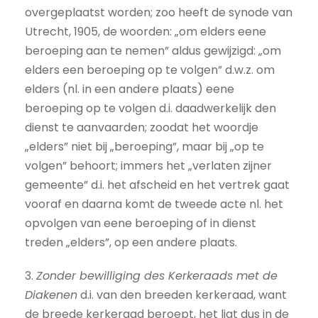
overgeplaatst worden; zoo heeft de synode van
Utrecht, 1905, de woorden: „om elders eene
beroeping aan te nemen” aldus gewijzigd: „om
elders een beroeping op te volgen” d.w.z. om
elders (nl. in een andere plaats) eene
beroeping op te volgen d.i. daadwerkelijk den
dienst te aanvaarden; zoodat het woordje
„elders” niet bij „beroeping”, maar bij „op te
volgen” behoort; immers het „verlaten zijner
gemeente” d.i. het afscheid en het vertrek gaat
vooraf en daarna komt de tweede acte nl. het
opvolgen van eene beroeping of in dienst
treden „elders”, op een andere plaats.
3.
Zonder bewilliging des Kerkeraads met de
Diakenen
d.i. van den breeden kerkeraad, want
de breede kerkeraad beroept, het ligt dus in de