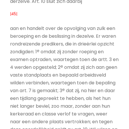
derzelve. Art. 10 sluit zich daarbij
|45|
aan en handelt over de opvolging van zulk een
beroeping en de beslissing in dezelve. Er waren
rondreizende predikers, die in drieërlei opzicht
e
zondigden: 1
omdat zij zonder roeping en
examen optraden, waartegen toen de artt. 3 en
e
4 werden opgesteld; 2
omdat zij zich aan geen
vaste standplaats en bepaald arbeidsveld
wilden verbinden, waartegen toen de bepaling
e
van art. 7 is gemaakt; 3
dat zij, na hier en daar
een tijdlang gepreekt te hebben, als het hun
niet langer beviel, zoo maar, zonder aan hun
kerkeraad en classe verlof te vragen, weer
naar een andere plaats vertrokken; en tegen