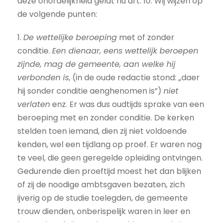
deze onordelijkheid geldt nu art. 10. Wij wijzen op
de volgende punten:
1.
De wettelijke beroeping
met of zonder
conditie.
Een dienaar, eens wettelijk beroepen
zijnde, mag de gemeente, aan welke hij
verbonden is
, (in de oude redactie stond: „daer
hij sonder conditie aenghenomen is”)
niet
verlaten
enz. Er was dus oudtijds sprake van een
beroeping met en zonder conditie. De kerken
stelden toen iemand, dien zij niet voldoende
kenden, wel een tijdlang op proef. Er waren nog
te veel, die geen geregelde opleiding ontvingen.
Gedurende dien proeftijd moest het dan blijken
of zij de noodige ambtsgaven bezaten, zich
ijverig op de studie toelegden, de gemeente
trouw dienden, onberispelijk waren in leer en