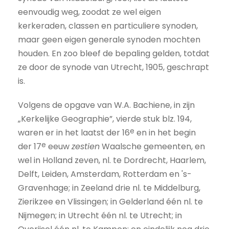
eenvoudig weg, zoodat ze wel eigen
kerkeraden, classen en particuliere synoden,
maar geen eigen generale synoden mochten
houden. En zoo bleef de bepaling gelden, totdat
ze door de synode van Utrecht, 1905, geschrapt
is.
Volgens de opgave van W.A. Bachiene, in zijn
„Kerkelijke Geographie”, vierde stuk blz. 194,
e
waren er in het laatst der 16
en in het begin
e
der 17
eeuw
zestien
Waalsche gemeenten, en
wel in Holland zeven, nl. te Dordrecht, Haarlem,
Delft, Leiden, Amsterdam, Rotterdam en 's-
Gravenhage; in Zeeland drie nl. te Middelburg,
Zierikzee en Vlissingen; in Gelderland één nl. te
Nijmegen; in Utrecht één nl. te Utrecht; in