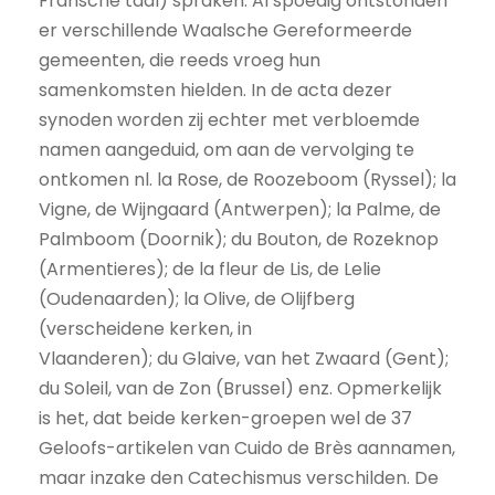
Fransche taal) spraken. Al spoedig ontstonden
er verschillende Waalsche Gereformeerde
gemeenten, die reeds vroeg hun
samenkomsten hielden. In de acta dezer
synoden worden zij echter met verbloemde
namen aangeduid, om aan de vervolging te
ontkomen nl. la Rose, de Roozeboom (Ryssel); la
Vigne, de Wijngaard (Antwerpen); la Palme, de
Palmboom (Doornik); du Bouton, de Rozeknop
(Armentieres); de la fleur de Lis, de Lelie
(Oudenaarden); la Olive, de Olijfberg
(verscheidene kerken, in
Vlaanderen); du Glaive, van het Zwaard (Gent);
du Soleil, van de Zon (Brussel) enz. Opmerkelijk
is het, dat beide kerken-groepen wel de 37
Geloofs-artikelen van Cuido de Brès aannamen,
maar inzake den Catechismus verschilden. De