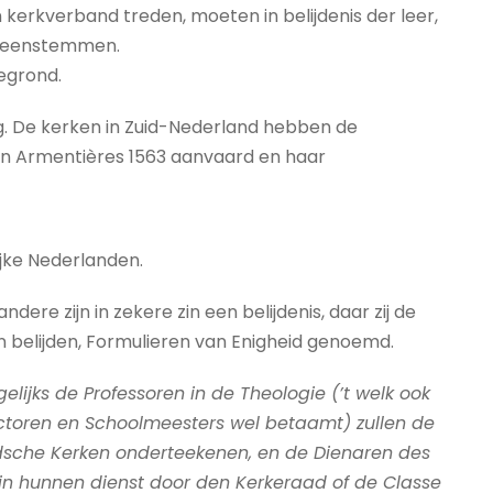
 kerkverband treden, moeten in belijdenis der leer,
ereenstemmen.
egrond.
g. De kerken in Zuid-Nederland hebben de
van Armentières 1563 aanvaard en haar
ijke Nederlanden.
re zijn in zekere zin een belijdenis, daar zij de
en belijden, Formulieren van Enigheid genoemd.
lijks de Professoren in de Theologie (’t welk ook
ectoren en Schoolmeesters wel betaamt) zullen de
dsche Kerken onderteekenen, en de Dienaren des
O in hunnen dienst door den Kerkeraad of de Classe