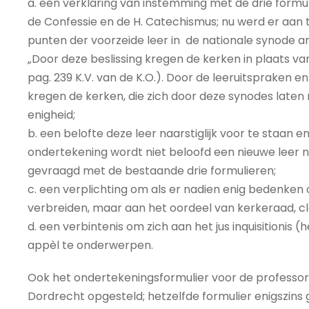
a. een verklaring van instemming met de drie formu
de Confessie en de H. Catechismus; nu werd er aan 
punten der voorzeide leer in de nationale synode a
„Door deze beslissing kregen de kerken in plaats va
pag. 239 K.V. van de K.O.). Door de leeruitspraken 
kregen de kerken, die zich door deze synodes laten r
enigheid;
b. een belofte deze leer naarstiglijk voor te staan en
ondertekening wordt niet beloofd een nieuwe leer na
gevraagd met de bestaande drie formulieren;
c. een verplichting om als er nadien enig bedenken o
verbreiden, maar aan het oordeel van kerkeraad, c
d. een verbintenis om zich aan het jus inquisitioni
appèl te onderwerpen.
Ook het ondertekeningsformulier voor de professor
Dordrecht opgesteld; hetzelfde formulier enigszins g