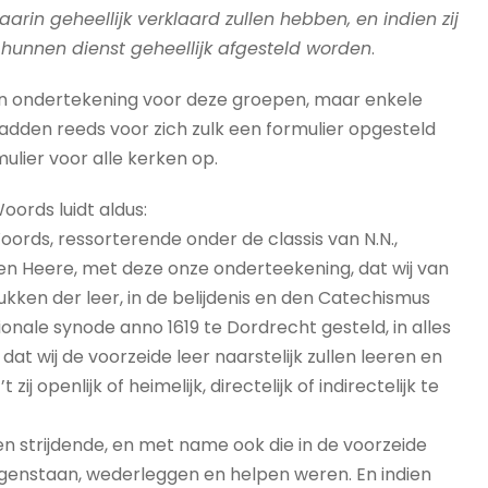
daarin geheellijk verklaard zullen hebben, en indien zij
van hunnen dienst geheellijk afgesteld worden
.
van ondertekening voor deze groepen, maar enkele
adden reeds voor zich zulk een formulier opgesteld
ulier voor alle kerken op.
ords luidt aldus:
rds, ressorterende onder de classis van N.N.,
den Heere, met deze onze onderteekening, dat wij van
ukken der leer, in de belijdenis en den Catechismus
onale synode anno 1619 te Dordrecht gesteld, in alles
 wij de voorzeide leer naarstelijk zullen leeren en
ij openlijk of heimelijk, directelijk of indirectelijk te
gen strijdende, en met name ook die in de voorzeide
genstaan, wederleggen en helpen weren. En indien