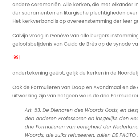
andere ceremoniën. Alle kerken, die met elkander in
der sacramenten en liturgische plechtigheden ov
Het kerkverband is op overeenstemming der leer g
Calvijn vroeg in Genève van alle burgers instemmin
geloofsbelijdenis van Guido de Brès op de synode 
|99|
ondertekening geëist, gelijk de kerken in de Noordel
Ook de Formulieren van Doop en Avondmaal en de ande
uitwerking zijn van hetgeen we in de drie Formulier
Art. 53. De Dienaren des Woords Gods, en desge
den anderen Professoren en insgelijks den R
drie Formulieren van eenigheid der Nederlan
Woords, die zulks refuseeren, zullen DE FACT