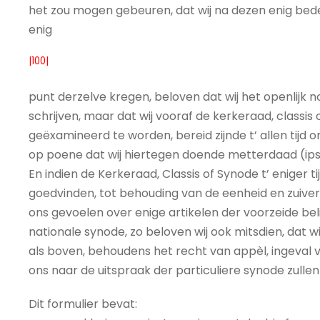
het zou mogen gebeuren, dat wij na dezen enig bed
enig
|100|
punt derzelve kregen, beloven dat wij het openlijk no
schrijven, maar dat wij vooraf de kerkeraad, classi
geëxamineerd te worden, bereid zijnde t’ allen tijd 
op poene dat wij hiertegen doende metterdaad (ipso
En indien de Kerkeraad, Classis of Synode t’ eniger
goedvinden, tot behouding van de eenheid en zuiverh
ons gevoelen over enige artikelen der voorzeide bel
nationale synode, zo beloven wij ook mitsdien, dat wij t
als boven, behoudens het recht van appèl, ingeval v
ons naar de uitspraak der particuliere synode zullen
Dit formulier bevat: