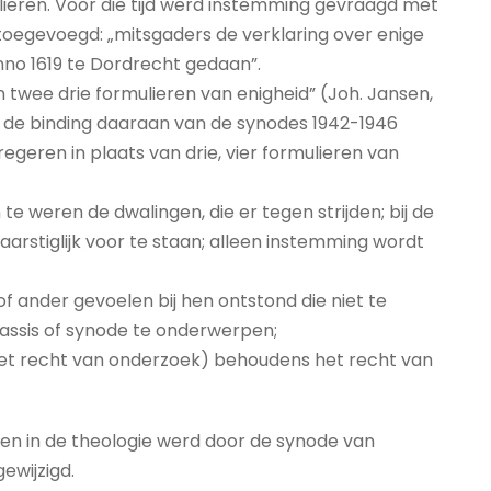
lieren. Voor die tijd werd instemming gevraagd met
toegevoegd: „mitsgaders de verklaring over enige
nno 1619 te Dordrecht gedaan”.
n twee drie formulieren van enigheid” (Joh. Jansen,
en de binding daaraan van de synodes 1942-1946
egeren in plaats van drie, vier formulieren van
 te weren de dwalingen, die er tegen strijden; bij de
arstiglijk voor te staan; alleen instemming wordt
f ander gevoelen bij hen ontstond die niet te
lassis of synode te onderwerpen;
s (het recht van onderzoek) behoudens het recht van
en in de theologie werd door de synode van
ewijzigd.