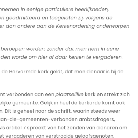
nnemen in eenige particuliere heerlijkheden,
een geadmitteerd en toegelaten zij, volgens de
inder dan andere aan de Kerkenordening onderworpen
ds beroepen worden, zonder dat men hem in eene
onden worde om hier of daar kerken te vergaderen
.
Bij de Hervormde kerk geldt, dat men dienaar is bij de
kant verbonden aan een
plaatselijke
kerk en strekt zich
lijke gemeente. Gelijk in heel de kerkorde komt ook
. Dit is geheel naar de schrift, waarin steeds weer
t aan-die-gemeenten-verbonden ambtsdragers,
ls artikel 7 spreekt van het zenden van dienaren om
het vergaderen van verstrooide geloofsgenoten,