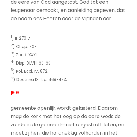
de eere van God aangetast, God tot een
leugenaar gemaakt, en aanleiding gegeven, dat
de naam des Heeren door de vijanden der
1
) II. 270 v.
2
) Chap. XXX.
3
) Zond. XXXI.
4
) Disp. XLVIII. 53-59.
5
) Pol. Eccl. IV. 872.
6
) Doctrina IX. I, p. 468-473.
|606|
gemeente openlijk wordt gelasterd. Daarom
mag de kerk met het oog op de eere Gods de
zonde in de gemeente niet ongestraft laten, en
moet zij hen, die hardnekkig volharden in het