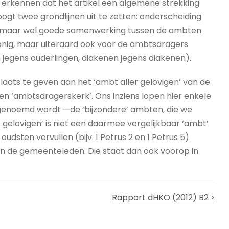
rkennen dat het artikel een algemene strekking
eoogt twee grondlijnen uit te zetten: onderscheiding
), maar wel goede samenwerking tussen de ambten
danig, maar uiteraard ook voor de ambtsdragers
 jegens ouderlingen, diakenen jegens diakenen).
laats te geven aan het ‘ambt aller gelovigen’ van de
n ‘ambtsdragerskerk’. Ons inziens lopen hier enkele
l genoemd wordt —de ‘bijzondere’ ambten, die we
gelovigen’ is niet een daarmee vergelijkbaar ‘ambt’
oudsten vervullen (bijv. 1 Petrus 2 en 1 Petrus 5).
 van de gemeenteleden. Die staat dan ook voorop in
Rapport dHKO (2012) B2 >