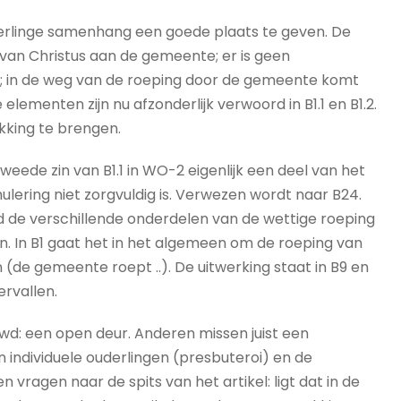
onderlinge samenhang een goede plaats te geven. De
van Christus aan de gemeente; er is geen
); in de weg van de roeping door de gemeente komt
elementen zijn nu afzonderlijk verwoord in B1.1 en B1.2.
ukking te brengen.
weede zin van B1.1 in WO-2 eigenlijk een deel van het
lering niet zorgvuldig is. Verwezen wordt naar B24.
d de verschillende onderdelen van de wettige roeping
n. In B1 gaat het in het algemeen om de roeping van
 (de gemeente roept ..). De uitwerking staat in B9 en
ervallen.
wd: een open deur. Anderen missen juist een
n individuele ouderlingen (presbuteroi) en de
vragen naar de spits van het artikel: ligt dat in de