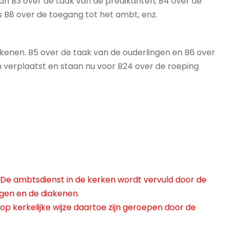
an B3 over de taak van de predikanten, B4 over de
 B8 over de toegang tot het ambt, enz.
kenen. B5 over de taak van de ouderlingen en B6 over
n verplaatst en staan nu voor B24 over de roeping
 De ambtsdienst in de kerken wordt vervuld door de
gen en de diakenen.
j op kerkelijke wijze daartoe zijn geroepen door de