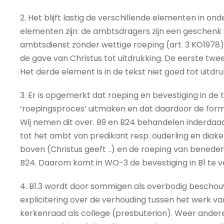
2. Het blijft lastig de verschillende elementen in 
elementen zijn: de ambtsdragers zijn een geschenk 
ambtsdienst zonder wettige roeping (art. 3 KO1978
de gave van Christus tot uitdrukking. De eerste twee 
Het derde element is in de tekst niet goed tot uitdr
3. Er is opgemerkt dat roeping en bevestiging in de t
‘roepingsproces’ uitmaken en dat daardoor de formu
Wij nemen dit over. B9 en B24 behandelen inderdaa
tot het ambt van predikant resp. ouderling en diake
boven (Christus geeft ..) en de roeping van beneden
B24. Daarom komt in WO-3 de bevestiging in B1 te v
4. B1.3 wordt door sommigen als overbodig beschou
explicitering over de verhouding tussen het werk va
kerkenraad als college (presbuterion). Weer anderen 