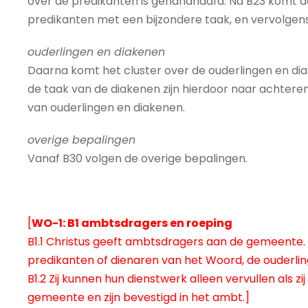
over de predikanten is gehandhaafd. Na B23 komt d
predikanten met een bijzondere taak, en vervolgens
ouderlingen en diakenen
Daarna komt het cluster over de ouderlingen en dia
de taak van de diakenen zijn hierdoor naar achtere
van ouderlingen en diakenen.
overige bepalingen
Vanaf B30 volgen de overige bepalingen.
[
WO-1: B1 ambtsdragers en roeping
B1.1 Christus geeft ambtsdragers aan de gemeente.
predikanten of dienaren van het Woord, de ouderlin
B1.2 Zij kunnen hun dienstwerk alleen vervullen als zi
gemeente en zijn bevestigd in het ambt.]