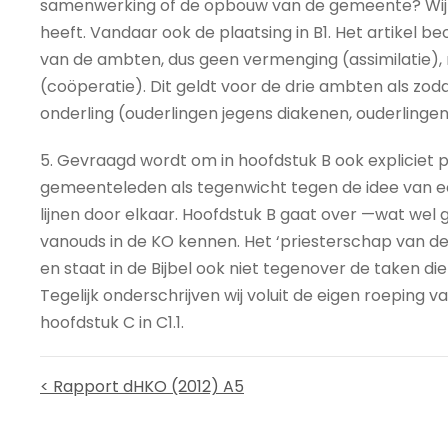
samenwerking of de opbouw van de gemeente? Wij e
heeft. Vandaar ook de plaatsing in B1. Het artikel b
van de ambten, dus geen vermenging (assimilatie
(coöperatie). Dit geldt voor de drie ambten als zo
onderling (ouderlingen jegens diakenen, ouderlingen
5. Gevraagd wordt om in hoofdstuk B ook expliciet p
gemeenteleden als tegenwicht tegen de idee van ee
lijnen door elkaar. Hoofdstuk B gaat over —wat we
vanouds in de KO kennen. Het ‘priesterschap van de 
en staat in de Bijbel ook niet tegenover de taken die 
Tegelijk onderschrijven wij voluit de eigen roeping
hoofdstuk C in C1.1.
< Rapport dHKO (2012) A5