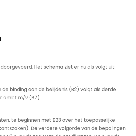
n
n doorgevoerd. Het schema ziet er nu als volgt uit:
e binding aan de belijdenis (B2) volgt als derde
er ambt m/v (B7).
ten, te beginnen met B23 over het toepasselijke
ikantszaken). De verdere volgorde van de bepalingen