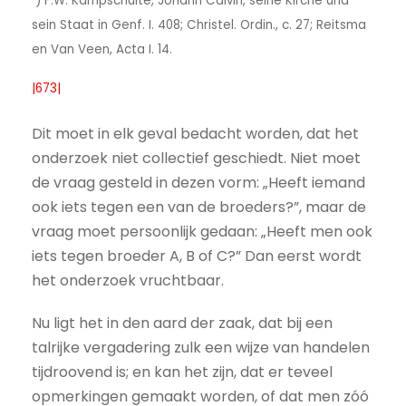
) F.W. Kampschulte, Johann Calvin, seine Kirche und
sein Staat in Genf. I. 408; Christel. Ordin., c. 27; Reitsma
en Van Veen, Acta I. 14.
|673|
Dit moet in elk geval bedacht worden, dat het
onderzoek niet collectief geschiedt. Niet moet
de vraag gesteld in dezen vorm: „Heeft iemand
ook iets tegen een van de broeders?”, maar de
vraag moet persoonlijk gedaan: „Heeft men ook
iets tegen broeder A, B of C?” Dan eerst wordt
het onderzoek vruchtbaar.
Nu ligt het in den aard der zaak, dat bij een
talrijke vergadering zulk een wijze van handelen
tijdroovend is; en kan het zijn, dat er teveel
opmerkingen gemaakt worden, of dat men zóó