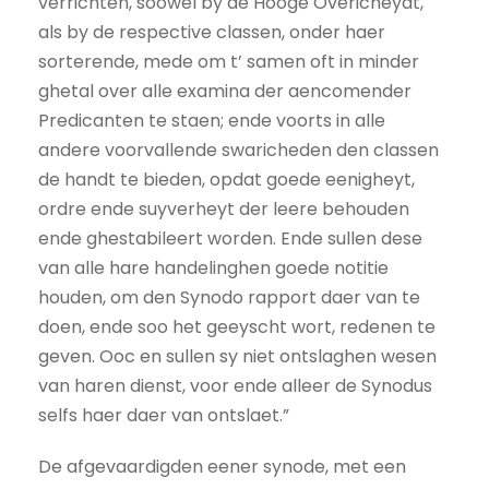
verrichten, soowel by de Hooge Overicheydt,
als by de respective classen, onder haer
sorterende, mede om t’ samen oft in minder
ghetal over alle examina der aencomender
Predicanten te staen; ende voorts in alle
andere voorvallende swaricheden den classen
de handt te bieden, opdat goede eenigheyt,
ordre ende suyverheyt der leere behouden
ende ghestabileert worden. Ende sullen dese
van alle hare handelinghen goede notitie
houden, om den Synodo rapport daer van te
doen, ende soo het geeyscht wort, redenen te
geven. Ooc en sullen sy niet ontslaghen wesen
van haren dienst, voor ende alleer de Synodus
selfs haer daer van ontslaet.”
De afgevaardigden eener synode, met een