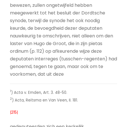
be­wezen, zullen ongetwijfeld hebben
meegewerkt tot het besluit der Dordtsche
synode, terwijl de synode het ook noodig
keurde, de bevoegdheid dezer deputaten
nauwkeurig te omschrijven, niet alleen om den
laster van Hugo de Groot, die in zijn pietas
ordinum (p. 112) op afkeurende wijze deze
deputaten interreges (tusschen-regenten) had
genoemd, tegen te gaan, maar ook om te
voorkomen, dat uit deze
1
) Acta v. Emden, Art. 3. 48-50.
2
) Acta, Reitsma en Van Veen, II. 181.
|215|
gedeputeerden zich een kerkelijk