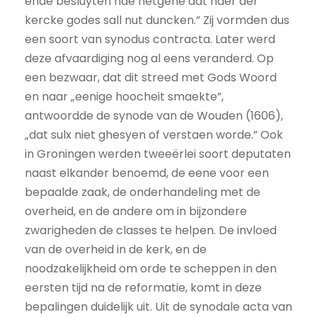
ende besluyten nae hetgene dat haer der
kercke godes sall nut duncken.” Zij vormden dus
een soort van synodus contracta. Later werd
deze afvaardiging nog al eens veranderd. Op
een bezwaar, dat dit streed met Gods Woord
en naar „eenige hoocheit smaekte”,
antwoordde de synode van de Wouden (1606),
„dat sulx niet ghesyen of verstaen worde.” Ook
in Groningen werden tweeërlei soort deputaten
naast elkander benoemd, de eene voor een
bepaalde zaak, de onderhandeling met de
overheid, en de andere om in bijzondere
zwarigheden de classes te helpen. De invloed
van de overheid in de kerk, en de
noodzakelijkheid om orde te scheppen in den
eersten tijd na de reformatie, komt in deze
bepalingen duidelijk uit. Uit de synodale acta van