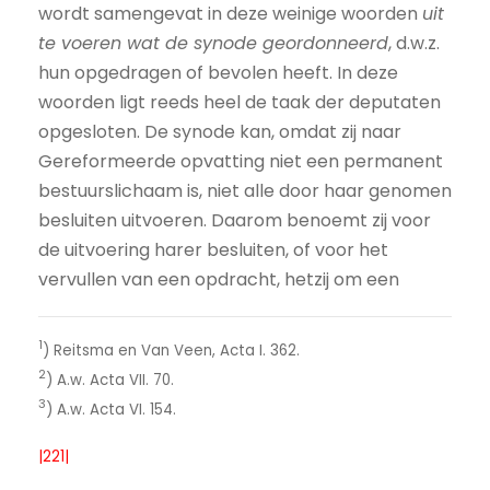
wordt samengevat in deze weinige woorden
uit
te voeren wat de synode geordonneerd
, d.w.z.
hun opgedragen of bevolen heeft. In deze
woorden ligt reeds heel de taak der deputaten
opgesloten. De synode kan, omdat zij naar
Gereformeerde opvatting niet een permanent
bestuurslichaam is, niet alle door haar genomen
besluiten uitvoeren. Daarom benoemt zij voor
de uitvoering harer besluiten, of voor het
vervullen van een opdracht, hetzij om een
1
) Reitsma en Van Veen, Acta I. 362.
2
) A.w. Acta VII. 70.
3
) A.w. Acta VI. 154.
|221|