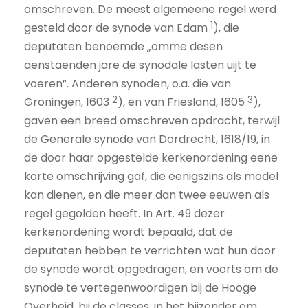
omschreven. De meest algemeene regel werd
1
gesteld door de synode van Edam
), die
deputaten benoemde „omme desen
aenstaenden jare de synodale lasten uijt te
voeren”. Anderen synoden, o.a. die van
2
3
Groningen, 1603
), en van Friesland, 1605
),
gaven een breed omschreven opdracht, terwijl
de Generale synode van Dordrecht, 1618/19, in
de door haar opgestelde kerkenordening eene
korte omschrijving gaf, die eenigszins als model
kan dienen, en die meer dan twee eeuwen als
regel gegolden heeft. In Art. 49 dezer
kerkenordening wordt bepaald, dat de
deputaten hebben te verrichten wat hun door
de synode wordt opgedragen, en voorts om de
synode te vertegenwoordigen bij de Hooge
Overheid, bij de classes, in het bijzonder om