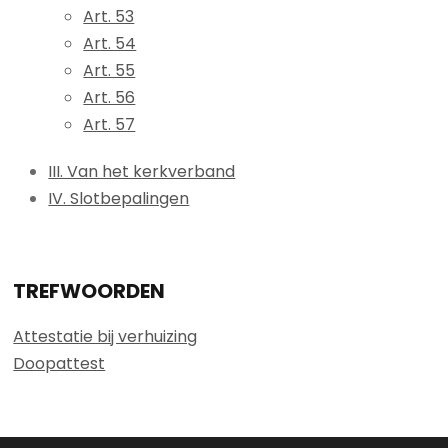
Art. 53
Art. 54
Art. 55
Art. 56
Art. 57
III. Van het kerkverband
IV. Slotbepalingen
TREFWOORDEN
Attestatie bij verhuizing
Doopattest