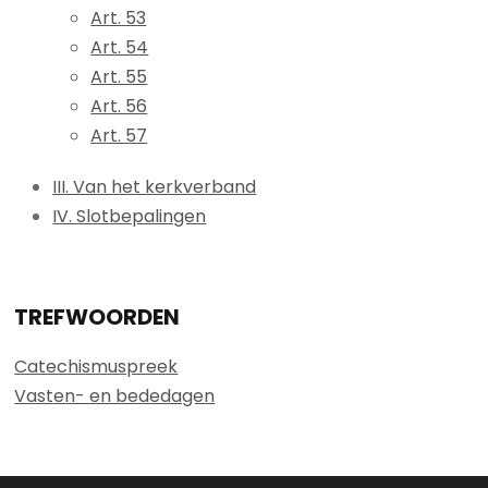
Art. 53
Art. 54
Art. 55
Art. 56
Art. 57
III. Van het kerkverband
IV. Slotbepalingen
TREFWOORDEN
Catechismuspreek
Vasten- en bededagen