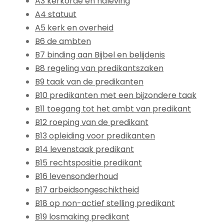
A3 kerkorde en naleving
A4 statuut
A5 kerk en overheid
B6 de ambten
B7 binding aan Bijbel en belijdenis
B8 regeling van predikantszaken
B9 taak van de predikanten
B10 predikanten met een bijzondere taak
B11 toegang tot het ambt van predikant
B12 roeping van de predikant
B13 opleiding voor predikanten
B14 levenstaak predikant
B15 rechtspositie predikant
B16 levensonderhoud
B17 arbeidsongeschiktheid
B18 op non-actief stelling predikant
B19 losmaking predikant