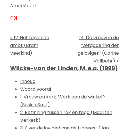
Amersfoort.
|118|
< 12. Het blijvende
14. De vrouw in de
ambt (Bram
‘vergadering der
Veefkind)
gelovigen’ (Corine
Vollbehr) >
Wilcke-van der Linden, M. e.a. (1999)
Inhoud
Woord vooraf
1. Vrouw en kerk. Werk aan de winkel?
(Saskia Smit)
2. Bezinning tussen rok en toga (Maarten
Verkerk)
3. Over de invloed van de tijdgeest (Jan