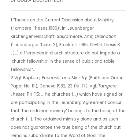
of God’.
Daarom kan
1 ‘Theses on the Current Discussion about Ministry
(Tampere Theses 1986)’, in: Leuenberger
Kirchengemeinschaft,
Sakramente, Amt, Ordination
(Leuenberger Texte 2), Frankfurt 1995, 115-116, thesis 3:
„(…) differences in church structure do not impede a
‘church fellowship’ in the sense of pulpit and table
fellowship”.
2 Vgl.
Baptism, Eucharist and Ministry
(Faith and Order
Paper No. 111), Geneva 1982, 23 (Nr. 17). Vgl.
Tampere
Theses
, 114-115: „The churches (…) which have signed or
are participating in the Leuenberg Agreement concur
that ‘the ordained ministry’ belongs to the being of the
church (…). The ordained ministry alone and as such
does not guarantee the true being of the church but
remains subordinate to the Word of God. The