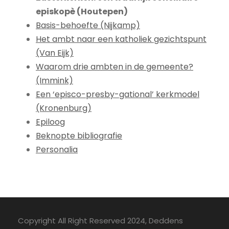
episkopè (Houtepen)
Basis-behoefte (Nijkamp)
Het ambt naar een katholiek gezichtspunt
(Van Eijk)
Waarom drie ambten in de gemeente?
(Immink)
Een ‘episco-presby-gational’ kerkmodel
(Kronenburg)
Epiloog
Beknopte bibliografie
Personalia
Copyright All Right Reserved 2024, Deddens