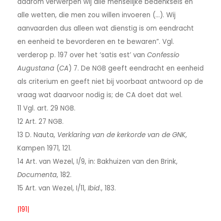
daarom verwerpen wij alle menselijke bedenksels en
alle wetten, die men zou willen invoeren (…). Wij
aanvaarden dus alleen wat dienstig is om eendracht
en eenheid te bevorderen en te bewaren”. Vgl.
verderop p. 197 over het ‘satis est’ van
Confessio
Augustana
(
CA
) 7. De NGB geeft eendracht en eenheid
als criterium en geeft niet bij voorbaat antwoord op de
vraag wat daarvoor nodig is; de CA doet dat wel.
11 Vgl. art. 29 NGB.
12 Art. 27 NGB.
13 D. Nauta,
Verklaring van de kerkorde van de GNK
,
Kampen 1971, 121.
14 Art. van Wezel, I/9, in: Bakhuizen van den Brink,
Documenta
, 182.
15 Art. van Wezel, I/11,
Ibid
., 183.
|191|