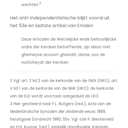
3
wachten.
Het anti-independentistische blijkt vooral uit
het 53e en laatste artikel van Emden:
Deze Articulen de Wettelijcke ende behoorlijkcke
ordre der Kercken betreffende, zijn alsoo met
ghemeyne accoort ghestelt, datse, soo de
nutticheydt der Kercken
2 Vgl. art. 2 lid 2 van de kerkorde van de GKN (GKO), art.
V lid 1 van de kerkorde van de NHK (HKO); de kerkorde
van de ELK wordt voortaan aangeduid als LKO.
3 Hier geciteerd naar F.L. Rutgers (red.),
Acta van de
Nederlandsche Synoden der zestiende eeuw
, 1889,
heruitgave Dordrecht 1980, 55v. Vgl. ook P. Biesterveld
en H.H. Kuyper (red.),
Kerkelijk Handboekje
, Kampen