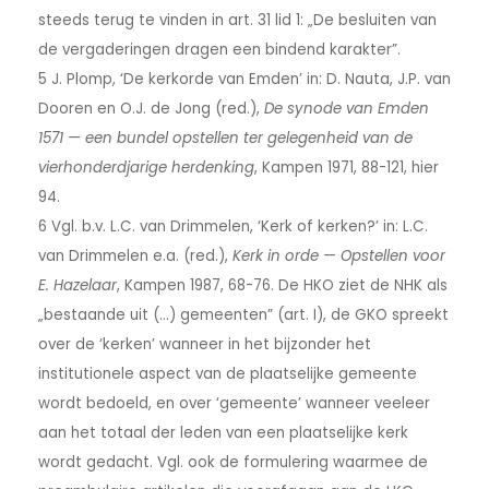
steeds terug te vinden in art. 31 lid 1: „De besluiten van
de vergaderingen dragen een bindend karakter”.
5 J. Plomp, ‘De kerkorde van Emden’ in: D. Nauta, J.P. van
Dooren en O.J. de Jong (red.),
De synode van Emden
1571 — een bundel opstellen ter gelegenheid van de
vierhonderdjarige herdenking
, Kampen 1971, 88-121, hier
94.
6 Vgl. b.v. L.C. van Drimmelen, ‘Kerk of kerken?’ in: L.C.
van Drimmelen e.a. (red.),
Kerk in orde — Opstellen voor
E. Hazelaar
, Kampen 1987, 68-76. De HKO ziet de NHK als
„bestaande uit (…) gemeenten” (art. I), de GKO spreekt
over de ‘kerken’ wanneer in het bijzonder het
institutionele aspect van de plaatselijke gemeente
wordt bedoeld, en over ‘gemeente’ wanneer veeleer
aan het totaal der leden van een plaatselijke kerk
wordt gedacht. Vgl. ook de formulering waarmee de