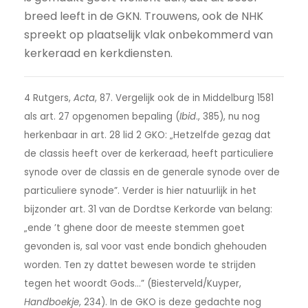
breed leeft in de GKN. Trouwens, ook de NHK
spreekt op plaatselijk vlak onbekommerd van
kerkeraad en kerkdiensten.
4 Rutgers,
Acta
, 87. Vergelijk ook de in Middelburg 1581
als art. 27 opgenomen bepaling (
Ibid
., 385), nu nog
herkenbaar in art. 28 lid 2 GKO: „Hetzelfde gezag dat
de classis heeft over de kerkeraad, heeft particuliere
synode over de classis en de generale synode over de
particuliere synode”. Verder is hier natuurlijk in het
bijzonder art. 31 van de Dordtse Kerkorde van belang:
„ende ’t ghene door de meeste stemmen goet
gevonden is, sal voor vast ende bondich ghehouden
worden. Ten zy dattet bewesen worde te strijden
tegen het woordt Gods…” (Biesterveld/Kuyper,
Handboekje
, 234). In de GKO is deze gedachte nog