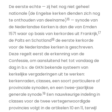
De eerste echte — zij het nog niet geheel
nationale (de Engelse kerken dienden zich nog
16
te onthouden van deelname)
— synode van
de Nederlandse Kerken is dan die van Emden
17
1571 waar op basis van kerkordes uit Frankrijk,
18
de Palts en Schotland
de eerste kerkorde
voor de Nederlandse kerken is geschreven.
Deze regelt eerst de erkenning van de
Confessie, om aansluitend het tot vandaag de
dag in b.v. de GKN bekende systeem van
kerkelijke vergaderingen uit te werken:
kerkenraden, classes, een soort particuliere of
provinciale synoden, en een twee-jaarlijkse
19
generale synode.
Een nauwkeurige indeling in
classes voor de twee vertegenwoordigde
provincies volgt in de artikelen 10 en 11, terwijl