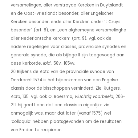
versamelingen, aller verstroyde Kercken in Duytslandt
en de Oost-Vrieslandt besonder, aller Engelscher
Kercken besonder, ende aller Kercken onder ’t Cruys
besonder” (art. 8), en: „een alghemeyne versamelinghe
aller Nederlantsche kercken” (art. 9). Vgl. ook de
nadere regelingen voor classes, provinciale synodes en
generale synode, die als bijlage II zijn toegevoegd aan
deze kerkorde,
Ibid
., 58v., 105vv.
20 Blijkens de Acta van de provinciale synode van
Dordrecht 1574 is het bijeenkomen van een Engelse
classis door de bisschoppen verhinderd. Zie: Rutgers,
Acta
, 135. Vgl. ook O. Boersma,
Vluchtig voorbeeld
, 206-
211; hij geeft aan dat een classis in eigenlijke zin
onmogelijk was, maar dat later (vanaf 1575) wel
‘colloquia’ hebben plaatsgevonden om de resultaten
van Emden te recipiëren.