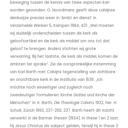
beweging tussen de kennis van twee aspecten kan
worden gevonden. O. Noordmans geeft deze calvijnse
denkwijze precies weer in ‘Ambt en dienst’ in
Verzamelde Werken
5, Kampen 1984, 421: „Wel moeten
wij duidelijk onderscheiden tussen de kerk als
geloofsartikel en de kerk als middel om ons tot dat
geloof te brengen. Anders stichten wij grote
verwarring. Bij het laatste, de kerk als middel, komen de
ambten ter sprake”. Zie de oorspronkelijke instemming
van Karl Barth met Calvijns tegenstelling van zichtbare
en onzichtbare kerk in de
Institutio
van 1536: „Ich
möchte noch einseitiger und zugleich noch
zweideutiger formulieren: Kirche
Gottes
und Kirche der
Menschen
” in: K. Barth,
Die Theologie Calvins
1922, her. H.
Scholl, Zürich 1993, 237-250, 237. Barth heeft dit inzicht
verwerkt in de Barmer thesen (1934). In these 1 en 2 laat
hij Jezus Christus als subject gelden, terwijl hij in these 3