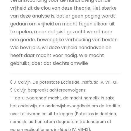
verantwoording voor de handhaving van de
vrijheid zit de clou van deze theorie. Het sterke
van deze analyse is, dat er geen poging wordt
gedaan om vrijheid en macht tegen elkaar uit
te spelen, maar dat juist gezocht wordt naar
een goede, beweeglijke verhouding van beiden.
Wie bevrijd is, wil deze vrijheid handhaven en
heeft daar macht voor nodig. Wie macht
gebruikt, doet dat slechts omwille
8 J. Calvijn, De potestate Ecclesiae,
Institutio
IV, VIII-XII.
9 Calvijn bespreekt achtereenvolgens:
— de ‘uitvoerende’ macht, de macht namelijk in zake
het onderwijs, de onderwijsbevoegdheid om de traditie
over te leveren en uit te leggen (Potestas in doctrina,
namelijk: authoritatem dogmatum tradendorum et
eorum explicationem,
Institutio
IV, VIII-IX);