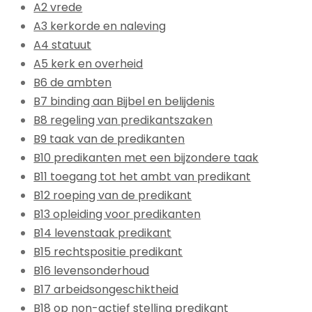
A2 vrede
A3 kerkorde en naleving
A4 statuut
A5 kerk en overheid
B6 de ambten
B7 binding aan Bijbel en belijdenis
B8 regeling van predikantszaken
B9 taak van de predikanten
B10 predikanten met een bijzondere taak
B11 toegang tot het ambt van predikant
B12 roeping van de predikant
B13 opleiding voor predikanten
B14 levenstaak predikant
B15 rechtspositie predikant
B16 levensonderhoud
B17 arbeidsongeschiktheid
B18 op non-actief stelling predikant