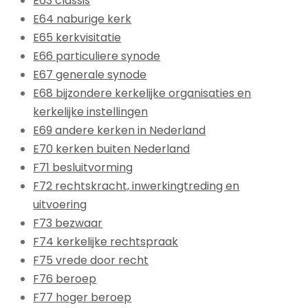
E63 classis
E64 naburige kerk
E65 kerkvisitatie
E66 particuliere synode
E67 generale synode
E68 bijzondere kerkelijke organisaties en
kerkelijke instellingen
E69 andere kerken in Nederland
E70 kerken buiten Nederland
F71 besluitvorming
F72 rechtskracht, inwerkingtreding en
uitvoering
F73 bezwaar
F74 kerkelijke rechtspraak
F75 vrede door recht
F76 beroep
F77 hoger beroep