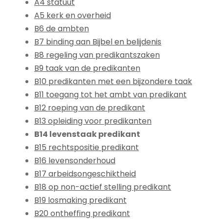
A4 statuut
A5 kerk en overheid
B6 de ambten
B7 binding aan Bijbel en belijdenis
B8 regeling van predikantszaken
B9 taak van de predikanten
B10 predikanten met een bijzondere taak
B11 toegang tot het ambt van predikant
B12 roeping van de predikant
B13 opleiding voor predikanten
B14 levenstaak predikant
B15 rechtspositie predikant
B16 levensonderhoud
B17 arbeidsongeschiktheid
B18 op non-actief stelling predikant
B19 losmaking predikant
B20 ontheffing predikant