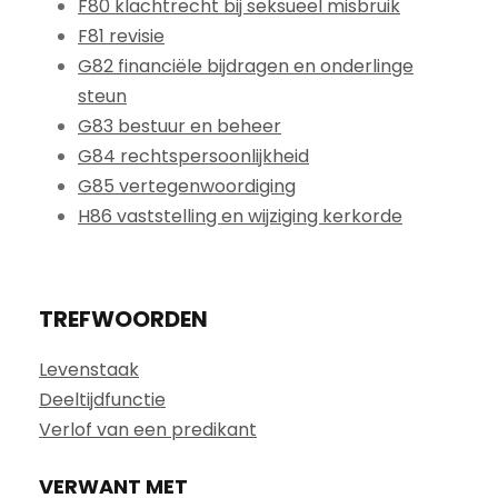
F80 klachtrecht bij seksueel misbruik
F81 revisie
G82 financiële bijdragen en onderlinge
steun
G83 bestuur en beheer
G84 rechtspersoonlijkheid
G85 vertegenwoordiging
H86 vaststelling en wijziging kerkorde
TREFWOORDEN
Levenstaak
Deeltijdfunctie
Verlof van een predikant
VERWANT MET