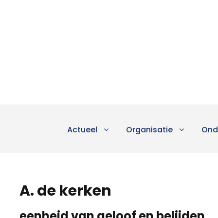
Actueel
Organisatie
Ond
A. de kerken
eenheid van geloof en belijden