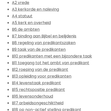
A2 vrede
A3 kerkorde en naleving
A4 statuut
A5 kerk en overheid
B6 de ambten
B7 binding aan Bijbel en belijdenis
B8 regeling van predikantszaken
B9 taak van de predikanten
B10 predikanten met een bijzondere taak
B11 toegang tot het ambt van predikant
B12 roeping van de predikant
B13 opleiding voor predikanten
B14 levenstaak predikant
B15 rechtspositie predikant
B16 levensonderhoud
B17 arbeidsongeschiktheid
B18 op non-actief stelling predikant