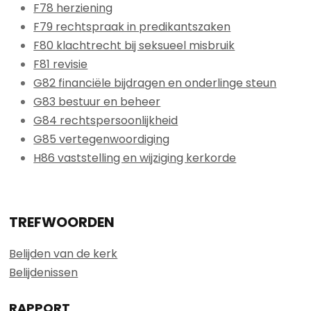
F78 herziening
F79 rechtspraak in predikantszaken
F80 klachtrecht bij seksueel misbruik
F81 revisie
G82 financiële bijdragen en onderlinge steun
G83 bestuur en beheer
G84 rechtspersoonlijkheid
G85 vertegenwoordiging
H86 vaststelling en wijziging kerkorde
TREFWOORDEN
Belijden van de kerk
Belijdenissen
RAPPORT