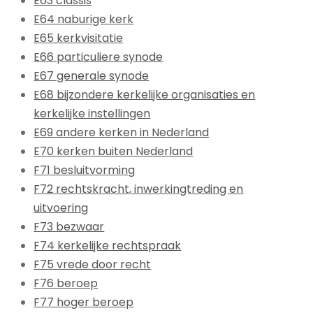
E63 classis
E64 naburige kerk
E65 kerkvisitatie
E66 particuliere synode
E67 generale synode
E68 bijzondere kerkelijke organisaties en
kerkelijke instellingen
E69 andere kerken in Nederland
E70 kerken buiten Nederland
F71 besluitvorming
F72 rechtskracht, inwerkingtreding en
uitvoering
F73 bezwaar
F74 kerkelijke rechtspraak
F75 vrede door recht
F76 beroep
F77 hoger beroep