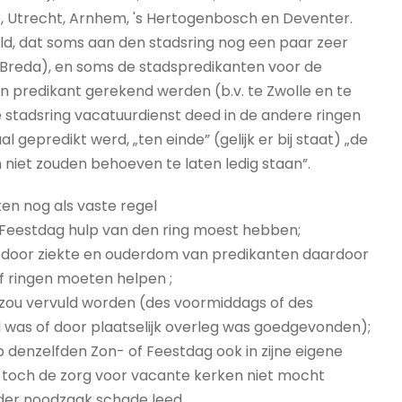
ee, Utrecht, Arnhem, 's Hertogenbosch en Deventer.
d, dat soms aan den stadsring nog een paar zeer
 Breda), en soms de stadspredikanten voor de
predikant gerekend werden (b.v. te Zwolle en te
de stadsring vacatuurdienst deed in de andere ringen
 gepredikt werd, „ten einde” (gelijk er bij staat) „de
iet zouden behoeven te laten ledig staan”.
en nog als vaste regel
n Feestdag hulp van den ring moest hebben;
f door ziekte en ouderdom van predikanten daardoor
of ringen moeten helpen ;
 zou vervuld worden (des voormiddags of des
 was of door plaatselijk overleg was goedgevonden);
 denzelfden Zon- of Feestdag ook in zijne eigene
toch de zorg voor vacante kerken niet mocht
er noodzaak schade leed.