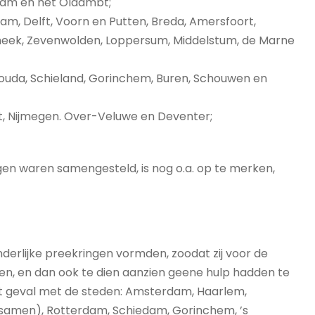
dam en het Oldambt;
rdam, Delft, Voorn en Putten, Breda, Amersfoort,
Sneek, Zevenwolden, Loppersum, Middelstum, de Marne
, Gouda, Schieland, Gorinchem, Buren, Schouwen en
cht, Nijmegen. Over-Veluwe en Deventer;
en waren samengesteld, is nog o.a. op te merken,
derlijke preekringen vormden, zoodat zij voor de
n, en dan ook te dien aanzien geene hulp hadden te
t geval met de steden: Amsterdam, Haarlem,
 samen), Rotterdam, Schiedam, Gorinchem, ’s