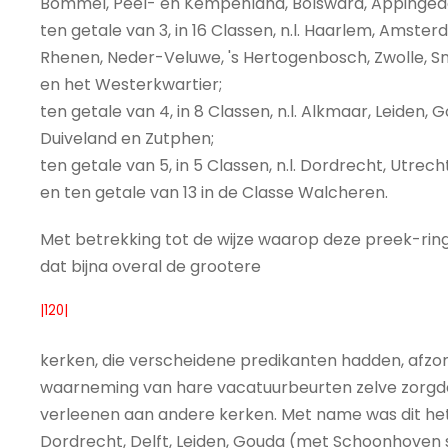
Bommel, Peel- en Kempenland, Bolsward, Appinge
ten getale van 3, in 16 Classen, n.l. Haarlem, Amste
Rhenen, Neder-Veluwe, 's Hertogenbosch, Zwolle, 
en het Westerkwartier;
ten getale van 4, in 8 Classen, n.l. Alkmaar, Leiden
Duiveland en Zutphen;
ten getale van 5, in 5 Classen, n.l. Dordrecht, Utre
en ten getale van 13 in de Classe Walcheren.
Met betrekking tot de wijze waarop deze preek-ring
dat bijna overal de grootere
|120|
kerken, die verscheidene predikanten hadden, afzon
waarneming van hare vacatuurbeurten zelve zorgde
verleenen aan andere kerken. Met name was dit he
Dordrecht, Delft, Leiden, Gouda (met Schoonhoven