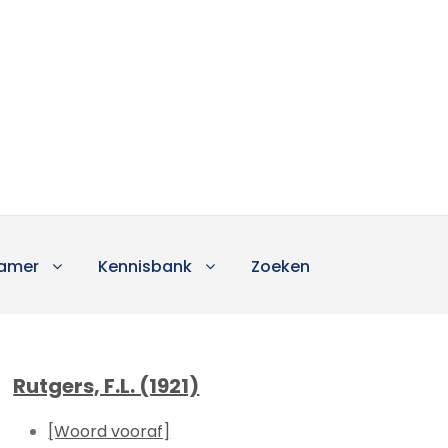
amer
Kennisbank
Zoeken
Rutgers, F.L. (1921)
[Woord vooraf]