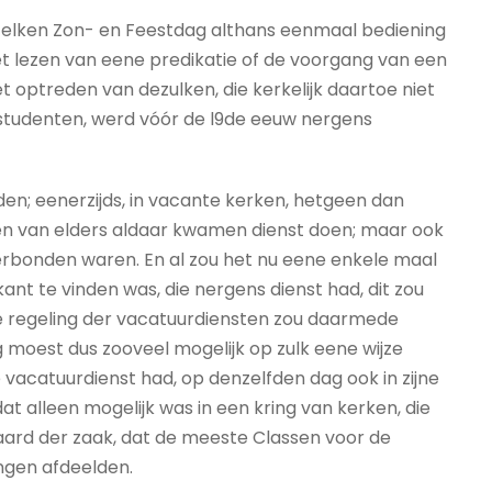
p elken Zon- en Feestdag althans eenmaal bediening
lezen van eene predikatie of de voorgang van een
 optreden van dezulken, die kerkelijk daartoe niet
studenten, werd vóór de l9de eeuw nergens
en; eenerzijds, in vacante kerken, hetgeen dan
ten van elders aldaar kwamen dienst doen; maar ook
verbonden waren. En al zou het nu eene enkele maal
ikant te vinden was, die nergens dienst had, dit zou
j de regeling der vacatuurdiensten zou daarmede
g moest dus zooveel mogelijk op zulk eene wijze
 vacatuurdienst had, op denzelfden dag ook in zijne
 alleen mogelijk was in een kring van kerken, die
n aard der zaak, dat de meeste Classen voor de
ngen afdeelden.