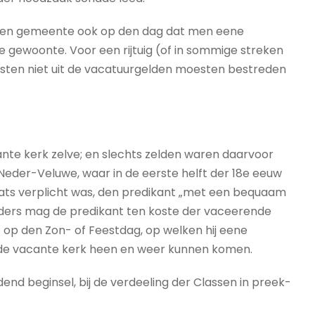
eigen gemeente ook op den dag dat men eene
e gewoonte. Voor een rijtuig (of in sommige streken
osten niet uit de vacatuurgelden moesten bestreden
nte kerk zelve; en slechts zelden waren daarvoor
se Neder-Veluwe, waar in de eerste helft der 18e eeuw
ats verplicht was, den predikant „met een bequaam
; anders mag de predikant ten koste der vaceerende
op den Zon- of Feestdag, op welken hij eene
r de vacante kerk heen en weer kunnen komen.
leidend beginsel, bij de verdeeling der Classen in preek-