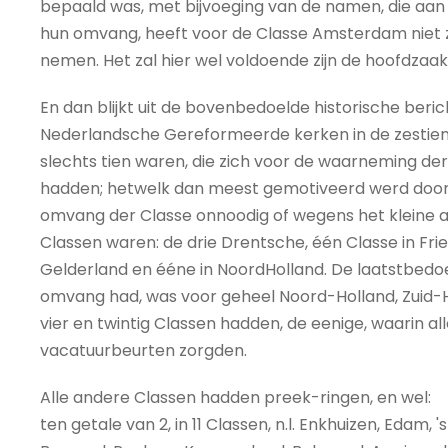
bepaald was, met bijvoeging van de namen, die aan
hun omvang, heeft voor de Classe Amsterdam niet zóóv
nemen. Het zal hier wel voldoende zijn de hoofdzaak 
En dan blijkt uit de bovenbedoelde historische berich
Nederlandsche Gereformeerde kerken in de zesti
slechts tien waren, die zich voor de waarneming de
hadden; hetwelk dan meest gemotiveerd werd door 
omvang der Classe onnoodig of wegens het kleine a
Classen waren: de drie Drentsche, één Classe in Fries
Gelderland en ééne in NoordHolland. De laatstbedoel
omvang had, was voor geheel Noord-Holland, Zuid-H
vier en twintig Classen hadden, de eenige, waarin al
vacatuurbeurten zorgden.
Alle andere Classen hadden preek-ringen, en wel:
ten getale van 2, in 11 Classen, n.l. Enkhuizen, Edam