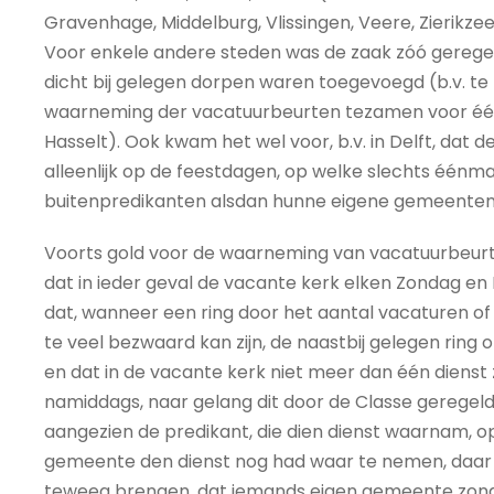
Gravenhage, Middelburg, Vlissingen, Veere, Zierikz
Voor enkele andere steden was de zaak zóó geregel
dicht bij gelegen dorpen waren toegevoegd (b.v. te
waarneming der vacatuurbeurten tezamen voor één 
Hasselt). Ook kwam het wel voor, b.v. in Delft, dat 
alleenlijk op de feestdagen, op welke slechts éénmaal
buitenpredikanten alsdan hunne eigene gemeenten n
Voorts gold voor de waarneming van vacatuurbeurt
dat in ieder geval de vacante kerk elken Zondag e
dat, wanneer een ring door het aantal vacaturen o
te veel bezwaard kan zijn, de naastbij gelegen ring 
en dat in de vacante kerk niet meer dan één dienst
namiddags, naar gelang dit door de Classe geregeld
aangezien de predikant, die dien dienst waarnam, op
gemeente den dienst nog had waar te nemen, daar 
teweeg brengen, dat iemands eigen gemeente zond