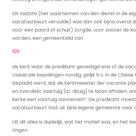
Dit laatste (het waarnemen van den dienst in de 
vacatuurbeurt vervulde) was dan ook bijna overal d
voor een paard of schuit) zorgde, voor zoover de k
worden, een gemeentelid van
|121|
de kerk waar de predikant gevestigd was of de vaca
classicale bepalingen noodig, gelijk b.v. in de Clas
bepaald werd, dat de kerkmeester der vacante pla
en overdekt vaartuig [d.i. rijtuig] te laten afhalen
kerke een vaartuig aannemen”. De predikant moest 
vacatuurbeurt had, uit zijne eigene gemeente naa
Uit dit alles is duidelijk, wat het motief was, en het 
ringen.