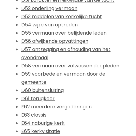
D51 karakter en reikwijdte van de tucht
D52 onderling vermaan
D53 middelen van kerkelijke tucht
D54 wijze van optreden
D55 vermaan over belijdende leden
D56 afwijkende opvattingen
D57 ontzegging en afhouding van het
avondmaal
D58 vermaan over volwassen doopleden
D59 voorbede en vermaan door de
gemeente
D60 buitensluiting
D61 terugkeer
E62 meerdere vergaderingen
E63 classis
E64 naburige kerk
E65 kerkvisitatie