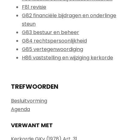
F81 revisie
G82 financiële bijdragen en onderlinge
steun
G83 bestuur en beheer
G84 rechtspersoonlijkheid
G85 vertegenwoordiging
H86 vaststelling en wijziging kerkorde
TREFWOORDEN
Besluitvorming
Agenda
VERWANT MET
Kerkorde GKv (1978) Art. 31