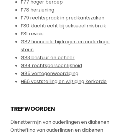
F77 hoger beroep
F78 herziening
F79 rechtspraak in predikantszaken
F80 klachtrecht bij seksueel misbruik
F81 revisie
G82 financiële bijdragen en onderlinge
steun
G83 bestuur en beheer
G84 rechtspersoonlijkheid
G85 vertegenwoordiging
H86 vaststelling en wijziging kerkorde
TREFWOORDEN
Diensttermijn van ouderlingen en diakenen
Ontheffing van ouderlingen en diakenen