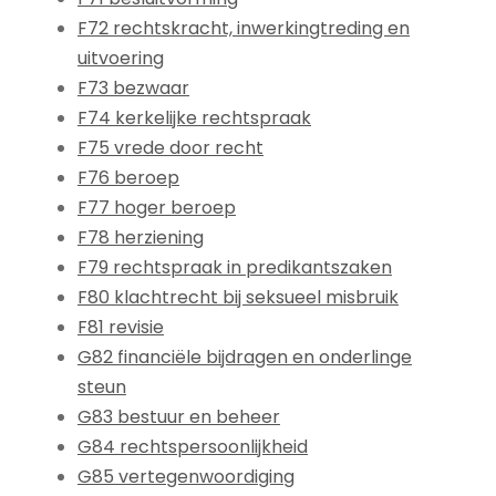
F72 rechtskracht, inwerkingtreding en
uitvoering
F73 bezwaar
F74 kerkelijke rechtspraak
F75 vrede door recht
F76 beroep
F77 hoger beroep
F78 herziening
F79 rechtspraak in predikantszaken
F80 klachtrecht bij seksueel misbruik
F81 revisie
G82 financiële bijdragen en onderlinge
steun
G83 bestuur en beheer
G84 rechtspersoonlijkheid
G85 vertegenwoordiging