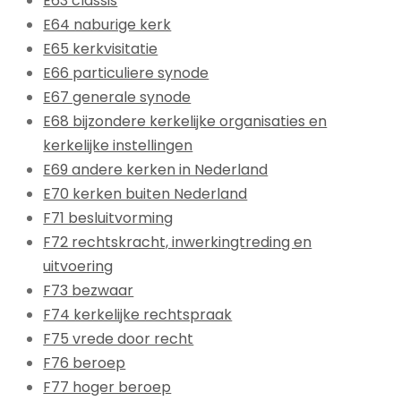
E63 classis
E64 naburige kerk
E65 kerkvisitatie
E66 particuliere synode
E67 generale synode
E68 bijzondere kerkelijke organisaties en
kerkelijke instellingen
E69 andere kerken in Nederland
E70 kerken buiten Nederland
F71 besluitvorming
F72 rechtskracht, inwerkingtreding en
uitvoering
F73 bezwaar
F74 kerkelijke rechtspraak
F75 vrede door recht
F76 beroep
F77 hoger beroep