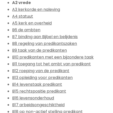
A2 vrede
A3 kerkorde en naleving
A4 statuut
A5 kerk en overheid
B6 de ambten
B7 binding aan Bijbel en belijdenis
B8 regeling van predikantszaken
B9 taak van de predikanten
B10 predikanten met een bijzondere taak
B11 toegang tot het ambt van predikant
B12 roeping van de predikant
B13 opleiding voor predikanten
B14 levenstaak predikant
B15 rechtspositie predikant
B16 levensonderhoud
B17 arbeidsongeschiktheid
B18 op non-actief stelling predikant