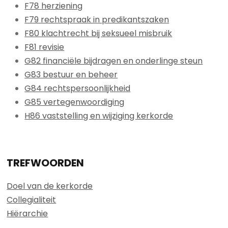
F78 herziening
F79 rechtspraak in predikantszaken
F80 klachtrecht bij seksueel misbruik
F81 revisie
G82 financiële bijdragen en onderlinge steun
G83 bestuur en beheer
G84 rechtspersoonlijkheid
G85 vertegenwoordiging
H86 vaststelling en wijziging kerkorde
TREFWOORDEN
Doel van de kerkorde
Collegialiteit
Hiërarchie