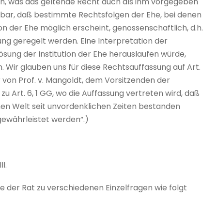
en, was das geltende Recht auch als ihm vorgegeben
nbar, daß bestimmte Rechtsfolgen der Ehe, bei denen
on der Ehe möglich erscheint, genossenschaftlich, d.h.
g geregelt werden. Eine Interpretation der
lösung der Institution der Ehe herauslaufen würde,
 Wir glauben uns für diese Rechtsauffassung auf Art.
 von Prof. v. Mangoldt, dem Vorsitzenden der
 Art. 6, 1 GG, wo die Auffassung vertreten wird, daß
schen Welt seit unvordenklichen Zeiten bestanden
gewährleistet werden”.)
III.
der Rat zu verschiedenen Einzelfragen wie folgt