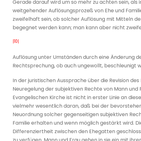
Gerade darauf wird um so mehr zu achten sein, als in
weitgehender Auflösungsprozeß von Ehe und Familie 
zweifelhaft sein, ob solcher Auflösung mit Mittel
begegnet werden kann; man kann aber nicht zweife
|10|
Auflösung unter Umständen durch eine Änderung de
Rechtsprechung, ob auch ungewollt, beschleunigt 
In der juristischen Aussprache über die Revision des
Neuregelung der subjektiven Rechte von Mann und 
Evangelischen Kirche ist nicht in erster Linie an 
vielmehr wesentlich daran, daß bei der bevorstehe
Neuordnung solcher gegenseitigen subjektiven Recht
Familie erhalten und wenn möglich gestärkt wird. Di
Differenziertheit zwischen den Ehegatten geschlosse
zu verfügen. Mann und Frau gehen in sie ein mit ihr