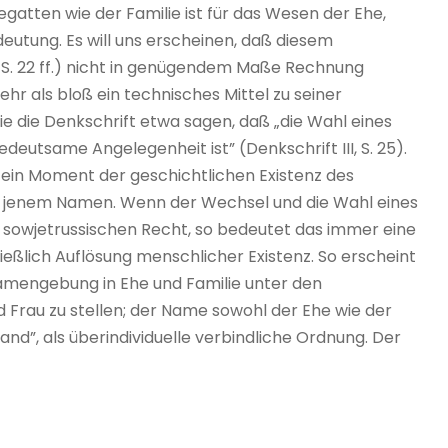
gatten wie der Familie ist für das Wesen der Ehe,
edeutung. Es will uns erscheinen, daß diesem
III, S. 22 ff.) nicht in genügendem Maße Rechnung
r als bloß ein technisches Mittel zu seiner
ie die Denkschrift etwa sagen, daß „die Wahl eines
utsame Angelegenheit ist” (Denkschrift III, S. 25).
 ein Moment der geschichtlichen Existenz des
r jenem Namen. Wenn der Wechsel und die Wahl eines
im sowjetrussischen Recht, so bedeutet das immer eine
ießlich Auflösung menschlicher Existenz. So erscheint
amengebung in Ehe und Familie unter den
 Frau zu stellen; der Name sowohl der Ehe wie der
tand”, als überindividuelle verbindliche Ordnung. Der