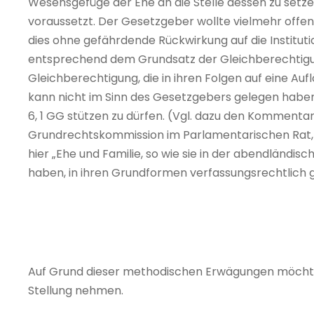
Wesensgefüge der Ehe an die Stelle dessen zu setz
voraussetzt. Der Gesetzgeber wollte vielmehr offe
dies ohne gefährdende Rückwirkung auf die Instituti
entsprechend dem Grundsatz der Gleichberechtigun
Gleichberechtigung, die in ihren Folgen auf eine Auf
kann nicht im Sinn des Gesetzgebers gelegen haben.
6, 1 GG stützen zu dürfen. (Vgl. dazu den Kommentar
Grundrechtskommission im Parlamentarischen Rat, zu
hier „Ehe und Familie, so wie sie in der abendländi
haben, in ihren Grundformen verfassungsrechtlich 
Auf Grund dieser methodischen Erwägungen möchte 
Stellung nehmen.