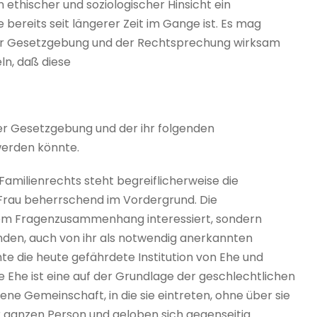
 ethischer und soziologischer Hinsicht ein
bereits seit längerer Zeit im Gange ist. Es mag
n der Gesetzgebung und der Rechtsprechung wirksam
ln, daß diese
r Gesetzgebung und der ihr folgenden
werden könnte.
 Familienrechts steht begreiflicherweise die
Frau beherrschend im Vordergrund. Die
diesem Fragenzusammenhang interessiert, sondern
nden, auch von ihr als notwendig anerkannten
e die heute gefährdete Institution von Ehe und
e Ehe ist eine auf der Grundlage der geschlechtlichen
ne Gemeinschaft, in die sie eintreten, ohne über sie
er ganzen Person und geloben sich gegenseitig