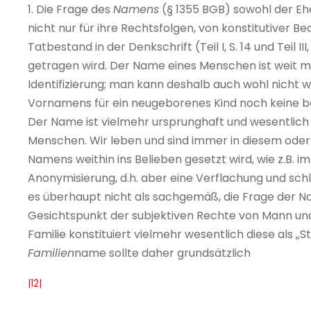
1. Die Frage des
Namens
(§ 1355 BGB) sowohl der Ehe
nicht nur für ihre Rechtsfolgen, von konstitutiver B
Tatbestand in der Denkschrift (Teil I, S. 14 und Teil 
getragen wird. Der Name eines Menschen ist weit meh
Identifizierung; man kann deshalb auch wohl nicht w
Vornamens für ein neugeborenes Kind noch keine bede
Der Name ist vielmehr ursprunghaft und wesentlich
Menschen. Wir leben und sind immer in diesem ode
Namens weithin ins Belieben gesetzt wird, wie z.B. 
Anonymisierung, d.h. aber eine Verflachung und schl
es überhaupt nicht als sachgemäß, die Frage der N
Gesichtspunkt der subjektiven Rechte von Mann und
Familie konstituiert vielmehr wesentlich diese als „S
Familien
name sollte daher grundsätzlich
|12|