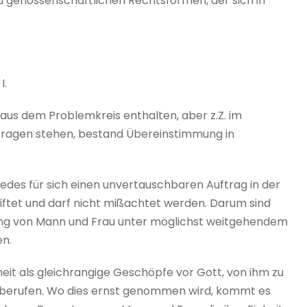
u genossenschaftlichen Rechtsformen, der sich in
I.
 aus dem Problemkreis enthalten, aber z.Z. im
ragen stehen, bestand Übereinstimmung in
jedes für sich einen unvertauschbaren Auftrag in der
tiftet und darf nicht mißachtet werden. Darum sind
lung von Mann und Frau unter möglichst weitgehendem
en.
eit als gleichrangige Geschöpfe vor Gott, von ihm zu
 berufen. Wo dies ernst genommen wird, kommt es