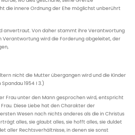
 würde, wo dies geschähe, seine Grenze
cht die innere Ordnung der Ehe möglichst unberührt
und anvertraut. Von daher stammt ihre Verantwortung
en Verantwortung wird die Forderung abgeleitet, der
gen,
tern nicht die Mutter übergangen wird und die Kinder
 Spandau 1954 I 3.)
r Frau unter den Mann gesprochen wird, entspricht
 Frau. Diese Liebe hat den Charakter der
nersten Wesen nach nichts anderes als die in Christus
t alles, sie glaubt alles, sie hofft alles, sie duldet
adet aller Rechtsverhältnisse, in denen sie sonst