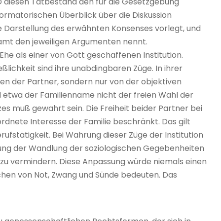
 diesen Tatbestand den für die Gesetzgebung
formatorischen Überblick über die Diskussion
e Darstellung des erwähnten Konsenses vorlegt, und
amt den jeweiligen Argumenten nennt.
e als einer von Gott geschaffenen Institution.
eßlichkeit sind ihre unabdingbaren Züge. In ihrer
en der Partner, sondern nur von der objektiven
 etwa der Familienname nicht der freien Wahl der
zes muß gewahrt sein. Die Freiheit beider Partner bei
rdnete Interesse der Familie beschränkt. Das gilt
fstätigkeit. Bei Wahrung dieser Züge der Institution
rdnung der Wandlung der soziologischen Gegebenheiten
u vermindern. Diese Anpassung würde niemals einen
schen von Not, Zwang und Sünde bedeuten. Das