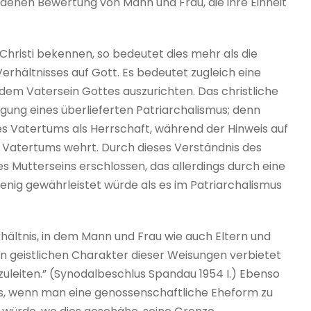
iedenen Bewertung von Mann und Frau, die ihre Einheit
Christi bekennen, so bedeutet dies mehr als die
rhältnisses auf Gott. Es bedeutet zugleich eine
 dem Vatersein Gottes auszurichten. Das christliche
igung eines überlieferten Patriarchalismus; denn
s Vatertums als Herrschaft, während der Hinweis auf
s Vatertums wehrt. Durch dieses Verständnis des
s Mutterseins erschlossen, das allerdings durch eine
nig gewährleistet würde als es im Patriarchalismus
rhältnis, in dem Mann und Frau wie auch Eltern und
den geistlichen Charakter dieser Weisungen verbietet
zuleiten.” (Synodalbeschlus Spandau 1954 I.) Ebenso
ms, wenn man eine genossenschaftliche Eheform zu