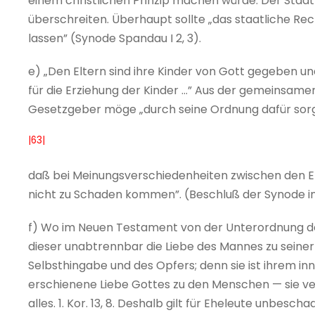
einem christlichen Prinzip machen würde. Der Staat
überschreiten. Überhaupt sollte „das staatliche Re
lassen” (Synode Spandau I 2, 3).
e) „Den Eltern sind ihre Kinder von Gott gegeben 
für die Erziehung der Kinder ...” Aus der gemeinsam
Gesetzgeber möge „durch seine Ordnung dafür sor
|63|
daß bei Meinungsverschiedenheiten zwischen den El
nicht zu Schaden kommen”. (Beschluß der Synode in
f) Wo im Neuen Testament von der Unterordnung de
dieser unabtrennbar die Liebe des Mannes zu seiner
Selbsthingabe und des Opfers; denn sie ist ihrem in
erschienene Liebe Gottes zu den Menschen — sie verträg
alles. 1. Kor. 13, 8. Deshalb gilt für Eheleute unbesch