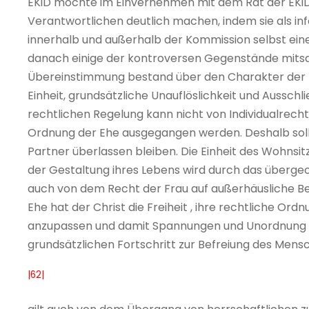
EKiD möchte im Einvernehmen mit dem Rat der EKiD
Verantwortlichen deutlich machen, indem sie als in
innerhalb und außerhalb der Kommission selbst ein
danach einige der kontroversen Gegenstände mits
Übereinstimmung bestand über den Charakter der Eh
Einheit, grundsätzliche Unauflöslichkeit und Ausschli
rechtlichen Regelung kann nicht von Individualrecht
Ordnung der Ehe ausgegangen werden. Deshalb soll
Partner überlassen bleiben. Die Einheit des Wohnsit
der Gestaltung ihres Lebens wird durch das übergeo
auch von dem Recht der Frau auf außerhäusliche Beru
Ehe hat der Christ die Freiheit , ihre rechtliche O
anzupassen und damit Spannungen und Unordnung z
grundsätzlichen Fortschritt zur Befreiung des Men
|62|