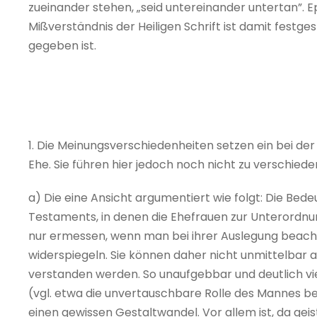
zueinander stehen, „seid untereinander untertan”. E
Mißverständnis der Heiligen Schrift ist damit festg
gegeben ist.
1. Die Meinungsverschiedenheiten setzen ein bei der
Ehe. Sie führen hier jedoch noch nicht zu verschied
a) Die eine Ansicht argumentiert wie folgt: Die B
Testaments, in denen die Ehefrauen zur Unterordn
nur ermessen, wenn man bei ihrer Auslegung beachtet
widerspiegeln. Sie können daher nicht unmittelbar a
verstanden werden. So unaufgebbar und deutlich vi
(vgl. etwa die unvertauschbare Rolle des Mannes be
einen gewissen Gestaltwandel. Vor allem ist, da gei