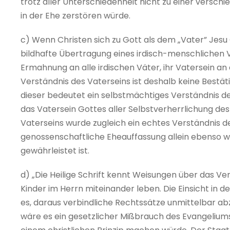
trotz aller Unterschiedenheit nicht zu einer versch
in der Ehe zerstören würde.
c) Wenn Christen sich zu Gott als dem „Vater” Jesu 
bildhafte Übertragung eines irdisch-menschlichen Ve
Ermahnung an alle irdischen Väter, ihr Vatersein an
Verständnis des Vaterseins ist deshalb keine Bestät
dieser bedeutet ein selbstmächtiges Verständnis de
das Vatersein Gottes aller Selbstverherrlichung de
Vaterseins wurde zugleich ein echtes Verständnis de
genossenschaftliche Eheauffassung allein ebenso we
gewährleistet ist.
d) „Die Heilige Schrift kennt Weisungen über das Ve
Kinder im Herrn miteinander leben. Die Einsicht in 
es, daraus verbindliche Rechtssätze unmittelbar ab
wäre es ein gesetzlicher Mißbrauch des Evangeliu