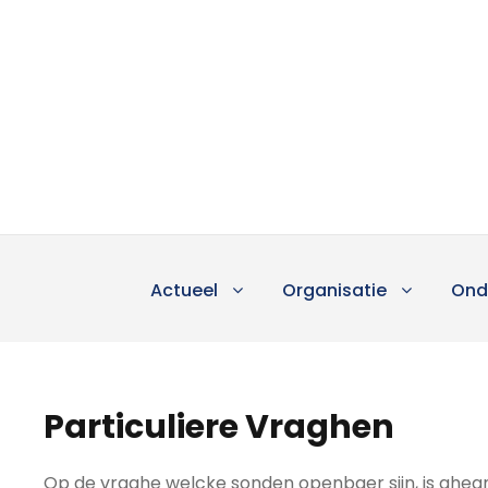
Actueel
Organisatie
Ond
Particuliere Vraghen
Op de vraghe welcke sonden openbaer sijn, is ghea