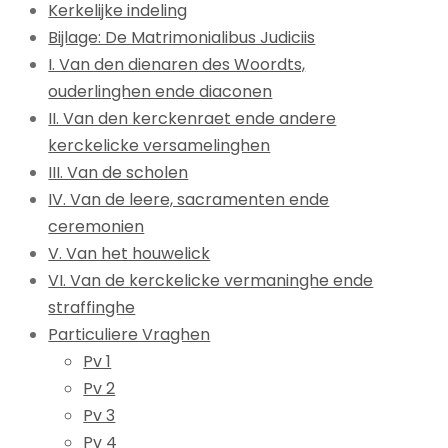
Kerkelijke indeling
Bijlage: De Matrimonialibus Judiciis
I. Van den dienaren des Woordts,
ouderlinghen ende diaconen
II. Van den kerckenraet ende andere
kerckelicke versamelinghen
III. Van de scholen
IV. Van de leere, sacramenten ende
ceremonien
V. Van het houwelick
VI. Van de kerckelicke vermaninghe ende
straffinghe
Particuliere Vraghen
Pv 1
Pv 2
Pv 3
Pv 4