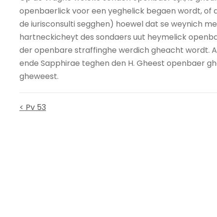
openbaerlick voor een yeghelick begaen wordt, of di
de iurisconsulti segghen) hoewel dat se weynich me
hartneckicheyt des sondaers uut heymelick openbar
der openbare straffinghe werdich gheacht wordt. Al
ende Sapphirae teghen den H. Gheest openbaer g
gheweest.
< Pv 53