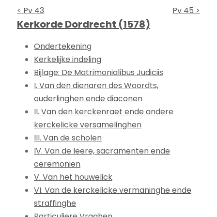
< Pv 43
Pv 45 >
Kerkorde Dordrecht (1578)
Ondertekening
Kerkelijke indeling
Bijlage: De Matrimonialibus Judiciis
I. Van den dienaren des Woordts,
ouderlinghen ende diaconen
II. Van den kerckenraet ende andere
kerckelicke versamelinghen
III. Van de scholen
IV. Van de leere, sacramenten ende
ceremonien
V. Van het houwelick
VI. Van de kerckelicke vermaninghe ende
straffinghe
Particuliere Vraghen