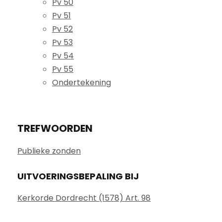
Pv 50
Pv 51
Pv 52
Pv 53
Pv 54
Pv 55
Ondertekening
TREFWOORDEN
Publieke zonden
UITVOERINGSBEPALING BIJ
Kerkorde Dordrecht (1578) Art. 98