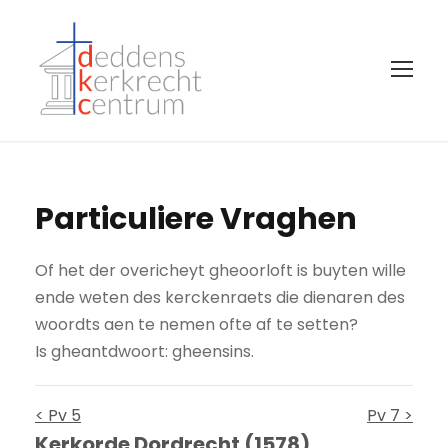
Particuliere Vraghen
Of het der overicheyt gheoorloft is buyten wille
ende weten des kerckenraets die dienaren des
woordts aen te nemen ofte af te setten?
Is gheantdwoort: gheensins.
< Pv 5
Pv 7 >
Kerkorde Dordrecht (1578)