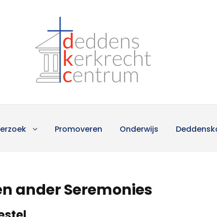
erzoek
Promoveren
Onderwijs
Deddensk
 en ander Seremonies
estel