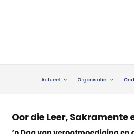
Actueel
Organisatie
Ond
Oor die Leer, Sakramente
’n Dag van verootmoediging en