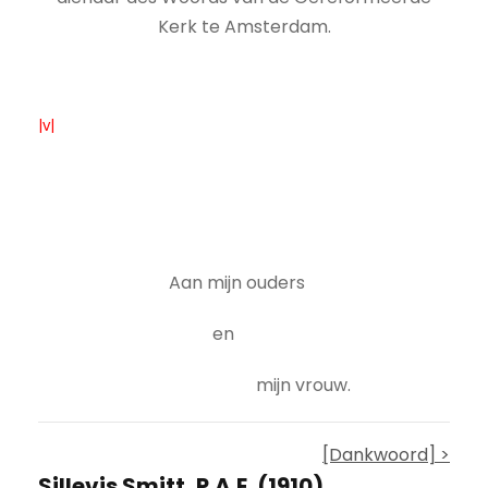
Kerk te Amsterdam.
|v|
Aan mijn ouders
en
mijn vrouw.
[Dankwoord] >
Sillevis Smitt, P.A.E. (1910)