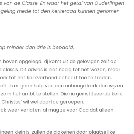
es van de Classe. En waar het getal van Ouderlingen
ke regeling mede tot den Kerkeraad kunnen genomen
 op minder dan drie is bepaald
.
 boven opgelegd. Zij komt uit de gelovigen zelf op.
lassis. Dit advies is niet nodig tot het wezen, maar
kerk tot het kerkverband behoort toe te treden,
eft. Is er geen hulp van een naburige kerk dan wijzen
 in het ambt te stellen. Die nu geïnstitueerde kerk
ar Christus’ wil wel daartoe geroepen.
nd ook weer verlaten, al mag ze voor God dat alleen
ngen klein is, zullen de diakenen door plaatselijke