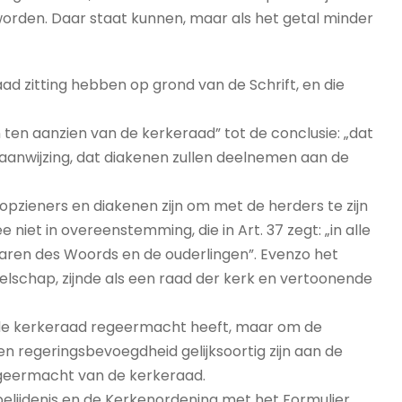
rden. Daar staat kunnen, maar als het getal minder
d zitting hebben op grond van de Schrift, en die
n ten aanzien van de kerkeraad” tot de conclusie: „dat
 aanwijzing, dat diakenen zullen deelnemen aan de
ok opzieners en diakenen zijn om met de herders te zijn
niet in overeenstemming, die in Art. 37 zegt: „in alle
enaren des Woords en de ouderlingen”. Evenzo het
elschap, zijnde als een raad der kerk en vertoonende
at de kerkeraad regeermacht heeft, maar om de
en regeringsbevoegdheid gelijksoortig zijn aan de
 regeermacht van de kerkeraad.
elijdenis en de Kerkenordening met het Formulier.