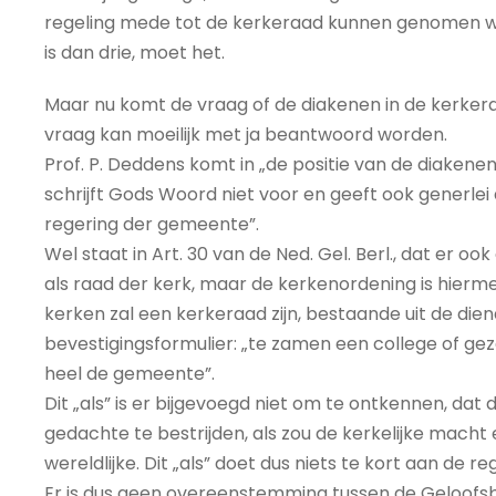
regeling mede tot de kerkeraad kunnen genomen wo
is dan drie, moet het.
Maar nu komt de vraag of de diakenen in de kerkeraa
vraag kan moeilijk met ja beantwoord worden.
Prof. P. Deddens komt in „de positie van de diakene
schrijft Gods Woord niet voor en geeft ook generlei
regering der gemeente”.
Wel staat in Art. 30 van de Ned. Gel. Berl., dat er o
als raad der kerk, maar de kerkenordening is hiermee 
kerken zal een kerkeraad zijn, bestaande uit de di
bevestigingsformulier: „te zamen een college of gez
heel de gemeente”.
Dit „als” is er bijgevoegd niet om te ontkennen, d
gedachte te bestrijden, als zou de kerkelijke macht 
wereldlijke. Dit „als” doet dus niets te kort aan de
Er is dus geen overeenstemming tussen de Geloofsb