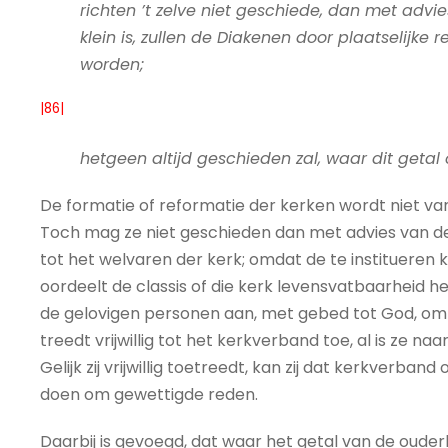
richten ’t zelve niet geschiede, dan met advi
klein is, zullen de Diakenen door plaatselij
worden;
|86|
hetgeen altijd geschieden zal, waar dit getal
De formatie of reformatie der kerken wordt niet van
Toch mag ze niet geschieden dan met advies van de c
tot het welvaren der kerk; omdat de te institueren 
oordeelt de classis of die kerk levensvatbaarheid he
de gelovigen personen aan, met gebed tot God, om ze
treedt vrijwillig tot het kerkverband toe, al is ze na
Gelijk zij vrijwillig toetreedt, kan zij dat kerkverba
doen om gewettigde reden.
Daarbij is gevoegd, dat waar het getal van de ouderli