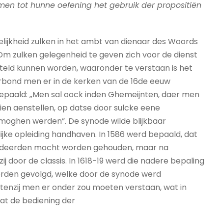
men tot hunne oefening het gebruik der propositiën
gelijkheid zulken in het ambt van dienaar des Woords
n. Om zulken gelegenheid te geven zich voor de dienst
steld kunnen worden, waaronder te verstaan is het
rbond men er in de kerken van de 16de eeuw
bepaald: „Men sal oock inden Ghemeijnten, daer men
ien aenstellen, op datse door sulcke eene
 moghen werden”. De synode wilde blijkbaar
lijke opleiding handhaven. In 1586 werd bepaald, dat
studeerden mocht worden gehouden, maar na
ij door de classis. In 1618-19 werd die nadere bepaling
rden gevolgd, welke door de synode werd
 tenzij men er onder zou moeten verstaan, wat in
dat de bediening der