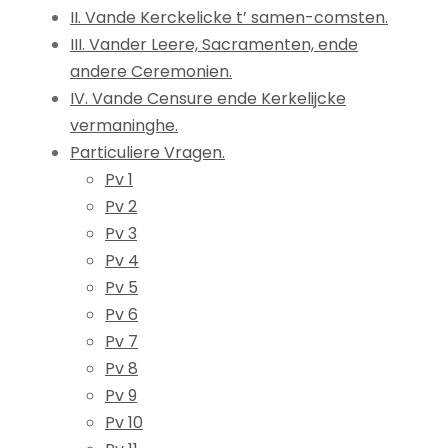
II. Vande Kerckelicke t’ samen-comsten.
III. Vander Leere, Sacramenten, ende
andere Ceremonien.
IV. Vande Censure ende Kerkelijcke
vermaninghe.
Particuliere Vragen.
Pv 1
Pv 2
Pv 3
Pv 4
Pv 5
Pv 6
Pv 7
Pv 8
Pv 9
Pv 10