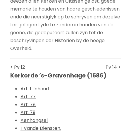
deezen allen Kerken en Classen gelast, goede
memorie te houden van haare geschiedenissen,
ende die neerstiglyk op te schryven om dezelve
ter gelegen tyde te zenden in handen van de
geene, die gedeputeert zullen zyn tot de
beschryvingen der Historien by de hooge
Overheid.
< Pv 12
Pv 14 >
Kerkorde ’s-Gravenhage (1586)
Art. 1. Inhoud
Art. 77
Art. 78
Art. 79
Aenhangsel
I. Vande Diensten.