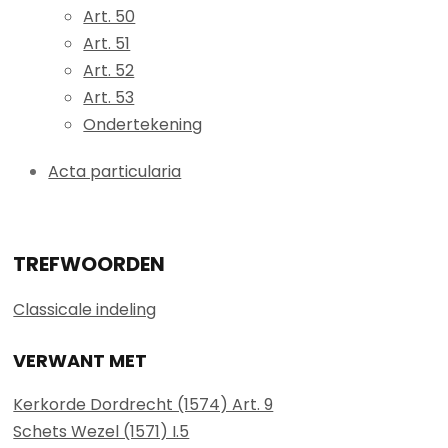
Art. 50
Art. 51
Art. 52
Art. 53
Ondertekening
Acta particularia
TREFWOORDEN
Classicale indeling
VERWANT MET
Kerkorde Dordrecht (1574) Art. 9
Schets Wezel (1571) I.5