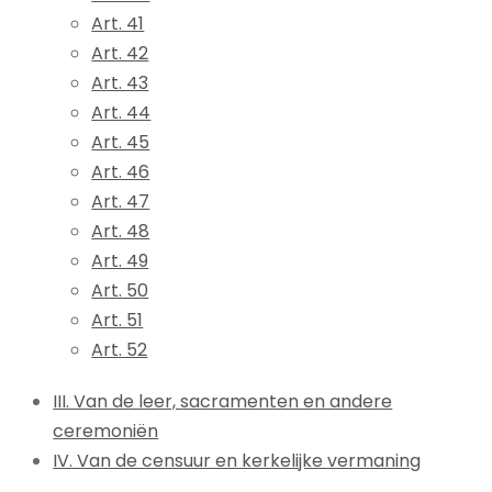
Art. 41
Art. 42
Art. 43
Art. 44
Art. 45
Art. 46
Art. 47
Art. 48
Art. 49
Art. 50
Art. 51
Art. 52
III. Van de leer, sacramenten en andere
ceremoniën
IV. Van de censuur en kerkelijke vermaning