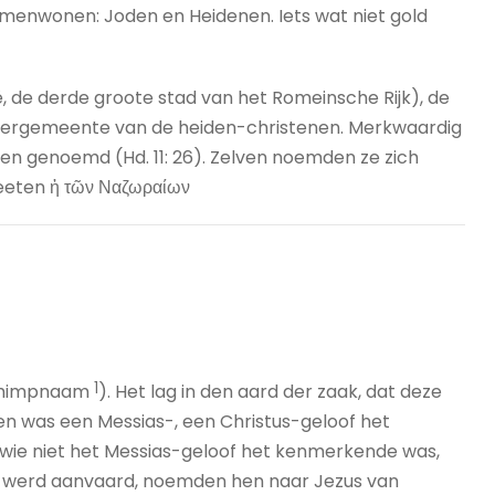
menwonen: Joden en Heidenen. Iets wat niet gold
 de derde groote stad van het Romeinsche Rijk), de
dergemeente van de heiden-christenen. Merkwaardig
rden genoemd (Hd. 11: 26). Zelven noemden ze zich
heeten ἡ τῶν Ναζωραίων
1
s schimpnaam
). Het lag in den aard der zaak, dat deze
n was een Messias-, een Christus-geloof het
 wie niet het Messias-geloof het kenmerkende was,
s werd aanvaard, noemden hen naar Jezus van