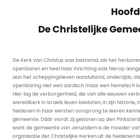
Hoofd
De Christelijke Geme
De Kerk van Christus was bestemd, als het herbore
openbaren en heel haar inrichting was hierop aange
aan het scheppingsleven aansluitend, anderzijds, al
openbaring niet een aardsch maar een hemelsch ka
Hier lag de verborgenheid, die van alle eeuwen ve
wereldkerk in Israëls leven besloten, in zijn historie, i
heidenen in haar eersten oorsprong te leeren ken
gemeente. Dáár wordt zij geboren op den Pinksterda
want de gemeente van Jeruzalem is de moeder van h
organisatie der Christelijke Kerken uit de heidenen i