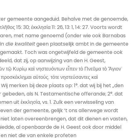
zer gemeente aangeduid. Behalve met de genoemde,
ὸ πλῆθος 15: 30; ἐκκλησία 11: 26, 13: 1, 14: 27. Voorts wordt
 waren, met name genoemd (onder wie ook Barnabas
in die kwaliteit
geen plaatselijk ambt in de gemeente
 gemaakt. Toch was ongetwijfeld de gemeente ook
d, dat zij, op aanwijzing van den H. Geest,
ν τῷ Κυρίῳ καὶ νηστευόντων εἶπεν τὸ Πνεῦμα τὸ Ἅγιον˙
 προσκέκλημαι αὐτούς. τότε νηστεύσαντες καὶ
 Wij merken bij deze plaats op: 1°. dat wij bij het „den
gebeden, als N. Testamentische offerande; 2°. dat
en uit ἐκκλησία, vs. 1. Zulk een verwisseling van
ven der gemeente, gelijk ’t ons allerwege wordt
h niet laten overeenbrengen, dat dit dienen en vasten,
hiedde, al openbaarde de H. Geest ook door middel
 en niet die van enkele profeten