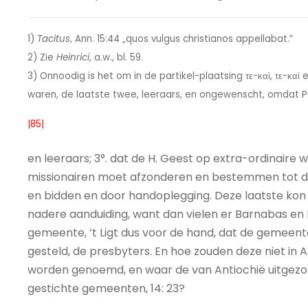
1)
Tacitus
, Ann. 15:44 „quos vulgus christianos appellabat.”
2) Zie
Heinrici
, a.w., bl. 59.
3) Onnoodig is het om in de partikel-plaatsing τε-καὶ, τε-καὶ 
waren, de laatste twee, leeraars, en ongewenscht, omdat Pau
|85|
en leeraars; 3°. dat de H. Geest op extra-ordinaire
missionairen moet afzonderen en bestemmen tot den
en bidden en door handoplegging. Deze laatste kon
nadere aanduiding, want dan vielen er Barnabas en P
gemeente, ’t Ligt dus voor de hand, dat de gemeen
gesteld, de presbyters. En hoe zouden deze niet in An
worden genoemd, en waar de van Antiochië uitgezon
gestichte gemeenten, 14: 23?