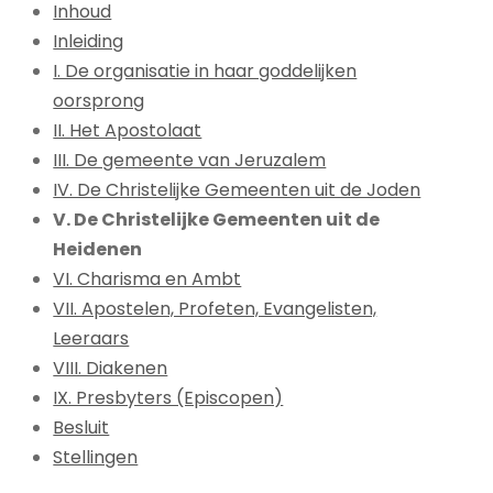
Inhoud
Inleiding
I. De organisatie in haar goddelijken
oorsprong
II. Het Apostolaat
III. De gemeente van Jeruzalem
IV. De Christelijke Gemeenten uit de Joden
V. De Christelijke Gemeenten uit de
Heidenen
VI. Charisma en Ambt
VII. Apostelen, Profeten, Evangelisten,
Leeraars
VIII. Diakenen
IX. Presbyters (Episcopen)
Besluit
Stellingen