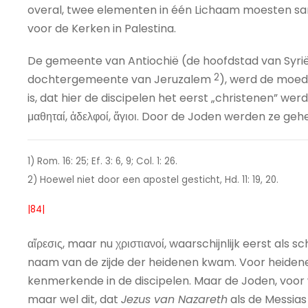
overal, twee elementen in één Lichaam moesten sa
voor de Kerken in Palestina.
De gemeente van Antiochië (de hoofdstad van Syrië,
2
dochtergemeente van Jeruzalem
), werd de moe
is, dat hier de discipelen het eerst „christenen” we
μαθηταί, ἀδελφοί, ἅγιοι. Door de Joden werden ze ge
1) Rom. 16: 25; Ef. 3: 6, 9; Col. 1: 26.
2) Hoewel niet door een apostel gesticht, Hd. 11: 19, 20.
|84|
αἵρεσις, maar nu χριστιανοί, waarschijnlijk eerst al
naam van de zijde der heidenen kwam. Voor heidene
kenmerkende in de discipelen. Maar de Joden, voor
maar wel dit, dat
Jezus van Nazareth
als de Messia