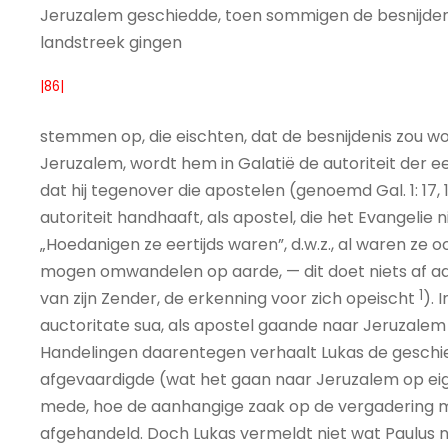
Jeruzalem geschiedde, toen sommigen de besnijdenis 
landstreek gingen
|86|
stemmen op, die eischten, dat de besnijdenis zou wor
Jeruzalem, wordt hem in Galatië de autoriteit der 
dat hij tegenover die apostelen (genoemd Gal. 1: 17, 19
autoriteit handhaaft, als apostel, die het Evangelie
„Hoedanigen ze eertijds waren”, d.w.z., al waren ze
mogen omwandelen op aarde, — dit doet niets af aa
1
van zijn Zender, de erkenning voor zich opeischt
). 
auctoritate sua, als apostel gaande naar Jeruzalem
Handelingen daarentegen verhaalt Lukas de geschiede
afgevaardigde (wat het gaan naar Jeruzalem op eigen a
mede, hoe de aanhangige zaak op de vergadering me
afgehandeld. Doch Lukas vermeldt niet wat Paulus n