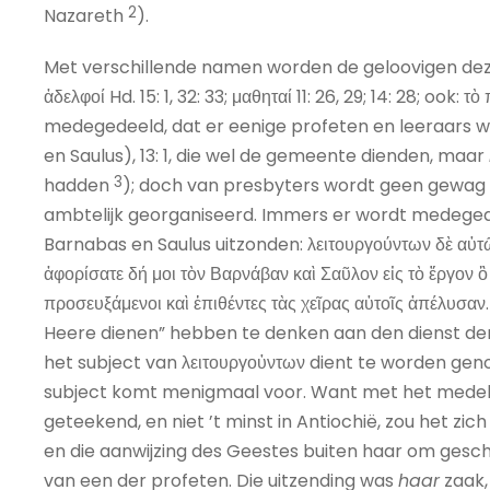
2
Nazareth
).
Met verschillende namen worden de geloovigen de
ἀδελφοί Hd. 15: 1, 32: 33; μαθηταί 11: 26, 29; 14: 28; ook: τ
medegedeeld, dat er eenige profeten en leeraars
en Saulus), 13: 1, die wel de gemeente dienden, maar
3
hadden
); doch van presbyters wordt geen gewag
ambtelijk georganiseerd. Immers er wordt medegedeel
Barnabas en Saulus uitzonden: λειτουργούντων δὲ αὐτῶ
ἀφορίσατε δή μοι τὸν Βαρνάβαν καὶ Σαῦλον εἰς τὸ ἔργον ὃ
προσευξάμενοι καὶ ἐπιθέντες τὰς χεῖρας αὐτοῖς ἀπέλυσαν.
Heere dienen” hebben te denken aan den dienst der 
het subject van λειτουργοὐντων dient te worden genom
subject komt menigmaal voor. Want met het medele
geteekend, en niet ’t minst in Antiochië, zou het zic
en die aanwijzing des Geestes buiten haar om gesc
van een der profeten. Die uitzending was
haar
zaak,