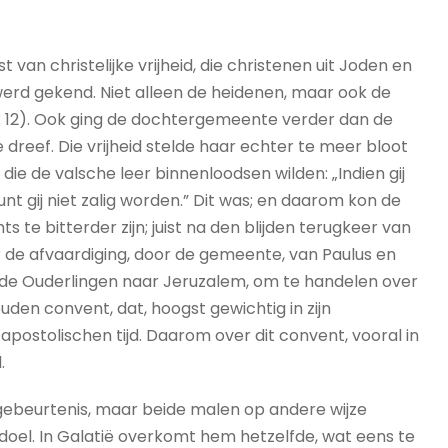
van christelijke vrijheid, die christenen uit Joden en
werd gekend. Niet alleen de heidenen, maar ook de
 2: 12). Ook ging de dochtergemeente verder dan de
reef. Die vrijheid stelde haar echter te meer bloot
die de valsche leer binnenloodsen wilden: „Indien gij
nt gij niet zalig worden.” Dit was; en daarom kon de
 te bitterder zijn; juist na den blijden terugkeer van
er de afvaardiging, door de gemeente, van Paulus en
de Ouderlingen naar Jeruzalem, om te handelen over
den convent, dat, hoogst gewichtig in zijn
postolischen tijd. Daarom over dit convent, vooral in
.
fde gebeurtenis, maar beide malen op andere wijze
r doel. In Galatië overkomt hem hetzelfde, wat eens te