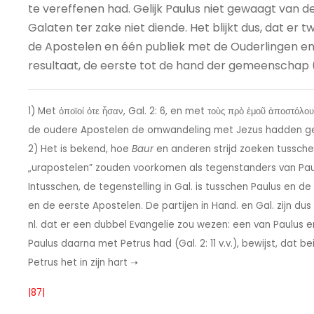
te vereffenen had. Gelijk Paulus niet gewaagt van d
Galaten ter zake niet diende. Het blijkt dus, dat e
de Apostelen en één publiek met de Ouderlingen e
resultaat, de eerste tot de hand der gemeenschap (G
1) Met ὁποϊοί ὁτε ἦσαν, Gal. 2: 6, en met τοὺς πρὸ ἐμοῦ ἀποστόλο
de oudere Apostelen de omwandeling met Jezus hadden g
2) Het is bekend, hoe
Baur
en anderen strijd zoeken tusschen
„urapostelen” zouden voorkomen als tegenstanders van Paul
Intusschen, de tegenstelling in Gal. is tusschen Paulus en 
en de eerste Apostelen. De partijen in Hand. en Gal. zijn dus 
nl. dat er een dubbel Evangelie zou wezen: een van Paulus e
Paulus daarna met Petrus had (Gal. 2: 11 v.v.), bewijst, dat
Petrus het in zijn hart ➝
|87|