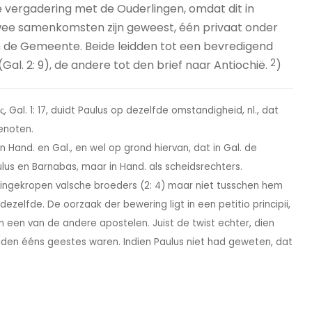
e vergadering met de Ouderlingen, omdat dit in
r twee samenkomsten zijn geweest, één privaat onder
n de Gemeente. Beide leidden tot een bevredigend
2
al. 2: 9), de andere tot den brief naar Antiochië.
)
υς, Gal. 1: 17, duidt Paulus op dezelfde omstandigheid, nl., dat
enoten.
 Hand. en Gal., en wel op grond hiervan, dat in Gal. de
us en Barnabas, maar in Hand. als scheidsrechters.
de ingekropen valsche broeders (2: 4) maar niet tusschen hem
dezelfde. De oorzaak der bewering ligt in een petitio principii,
n een van de andere apostelen. Juist de twist echter, dien
 beiden ééns geestes waren. Indien Paulus niet had geweten, dat