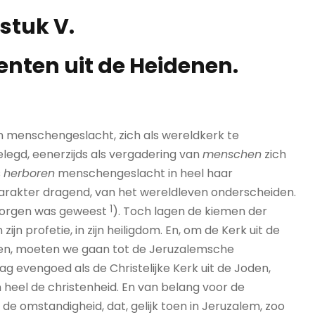
stuk V.
enten uit de Heidenen.
n menschengeslacht, zich als wereldkerk te
legd, eenerzijds als vergadering van
menschen
zich
s
herboren
menschengeslacht in heel haar
rakter dragend, van het wereldleven onderscheiden.
1
rborgen was geweest
). Toch lagen de kiemen der
n zijn profetie, in zijn heiligdom. En, om de Kerk uit de
nen, moeten we gaan tot de Jeruzalemsche
g evengoed als de Christelijke Kerk uit de Joden,
eel de christenheid. En van belang voor de
s de omstandigheid, dat, gelijk toen in Jeruzalem, zoo