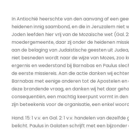
In Antiochië heerschte van den aanvang af een geest 
heidenen innig saambond, en die in Jeruzalem niet 
Joden leefden hier vrij van de Mozaïsche wet (Gal.
moedergemeente, daar zij onder de heidenen missie d
aan de belaging van Judaïstische geesten uit Judea, 
niet besneden wordt naar de wijze van Mozes, zoo ku
ergernis en wederstand bij Barnabas en Paulus slechts
de eerste missiereis. Aan die actie danken wij echt
Barnabas met eenige anderen tot de Apostelen en 
deze brandende vraag, en danken wij het daar gehou
consequentiën, een machtig keerpunt vormt in den a
zijn beteekenis voor de organisatie, een enkel woord
Hand. 15: 1 v.v. en Gal. 2: 1 v.v. handelen van dezel
belicht. Paulus in Galaten schrijft met een bijzonde