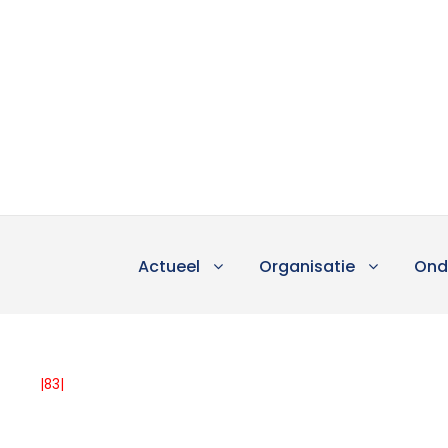
Actueel
Organisatie
Ond
|83|