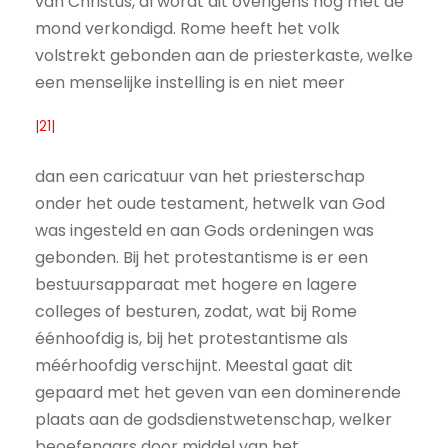
van Christus, al wordt dit overigens nog met de
mond verkondigd. Rome heeft het volk
volstrekt gebonden aan de priesterkaste, welke
een menselijke instelling is en niet meer
|21|
dan een caricatuur van het priesterschap
onder het oude testament, hetwelk van God
was ingesteld en aan Gods ordeningen was
gebonden. Bij het protestantisme is er een
bestuursapparaat met hogere en lagere
colleges of besturen, zodat, wat bij Rome
éénhoofdig is, bij het protestantisme als
méérhoofdig verschijnt. Meestal gaat dit
gepaard met het geven van een dominerende
plaats aan de godsdienstwetenschap, welker
beoefenaars door middel van het