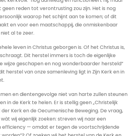
 „het kerkvolk” nog aanwezig en functioneert hij, maar
t geen reden tot verontrusting zou zijn. Het is nog
persoonlijk waarop het schijnt aan te komen; of dit
raakt en voor een maatschappij, die onmiskenbaar
iet al te zeer.
ele leven in Christus geborgen is. Of het Christus is,
schraagt. Dit herstel immers is toch de eigenlijke
are wijze geschapen en nog wonderbaarder hersteld”
it herstel van onze samenleving ligt in Zijn Kerk en in
t.
 beamen en dientengevolge niet van harte zullen steunen
 de Kerk te helen. Er is stellig geen „Christelijk
eid der Kerk en de Oecumenische Beweging. De vraag,
 wàt wij eigenlijk zoeken: streven wij naar een
n efficiency — omdat er tegen de voortschrijdende
 worden”? Of zoeken wij het herstel van de Kerk en