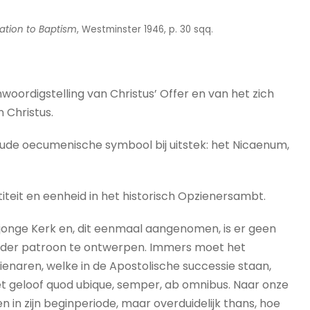
lation to Baptism
, Westminster 1946, p. 30 sqq.
woordigstelling van Christus’ Offer en van het zich
 Christus.
 oude oecumenische symbool bij uitstek: het Nicaenum,
titeit en eenheid in het historisch Opzienersambt.
 jonge Kerk en, dit eenmaal aangenomen, is er geen
 ander patroon te ontwerpen. Immers moet het
ienaren, welke in de Apostolische successie staan,
et geloof quod ubique, semper, ab omnibus. Naar onze
 in zijn beginperiode, maar overduidelijk thans, hoe