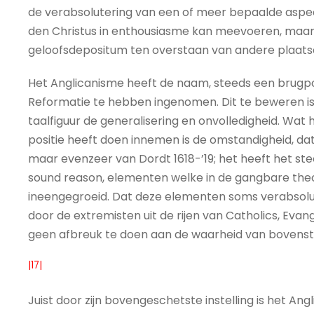
de verabsolutering van een of meer bepaalde aspect
den Christus in enthousiasme kan meevoeren, maar
geloofsdepositum ten overstaan van andere plaatsen 
Het Anglicanisme heeft de naam, steeds een brugpo
Reformatie te hebben ingenomen. Dit te beweren i
taalfiguur de generalisering en onvolledigheid. Wat h
positie heeft doen innemen is de omstandigheid, da
maar evenzeer van Dordt 1618-’19; het heeft het stee
sound reason, elementen welke in de gangbare theol
ineengegroeid. Dat deze elementen soms verabsoluteer
door de extremisten uit de rijen van Catholics, Ev
geen afbreuk te doen aan de waarheid van bovenst
|17|
Juist door zijn bovengeschetste instelling is het An