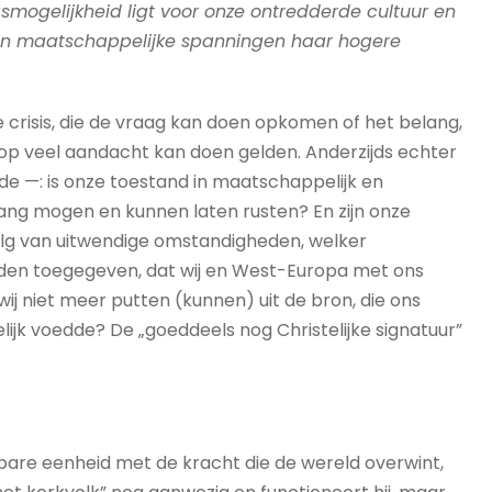
mogelijkheid ligt voor onze ontredderde cultuur en
e en maatschappelijke spanningen haar hogere
e crisis, die de vraag kan doen opkomen of het belang,
op veel aandacht kan doen gelden. Anderzijds echter
e —: is onze toestand in maatschappelijk en
elang mogen en kunnen laten rusten? En zijn onze
olg van uitwendige omstandigheden, welker
rden toegegeven, dat wij en West-Europa met ons
wij niet meer putten (kunnen) uit de bron, die ons
lijk voedde? De „goeddeels nog Christelijke signatuur”
ekbare eenheid met de kracht die de wereld overwint,