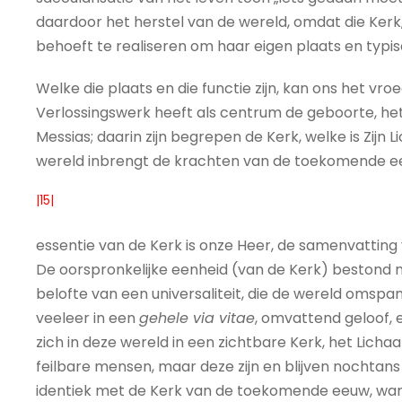
daardoor het herstel van de wereld, omdat die Kerk
behoeft te realiseren om haar eigen plaats en typi
Welke die plaats en die functie zijn, kan ons het vr
Verlossingswerk heeft als centrum de geboorte, het
Messias; daarin zijn begrepen de Kerk, welke is Zijn
wereld inbrengt de krachten van de toekomende eeuw .
|15|
essentie van de Kerk is onze Heer, de samenvatting va
De oorspronkelijke eenheid (van de Kerk) bestond ni
belofte van een universaliteit, die de wereld omspant,
veeleer in een
gehele via vitae
, omvattend geloof, e
zich in deze wereld in een zichtbare Kerk, het Licha
feilbare mensen, maar deze zijn en blijven nochtans
identiek met de Kerk van de toekomende eeuw, wann