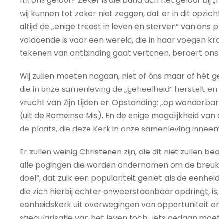
n.l. ons geloof? Zeker is die band aan het geloof bij
wij kunnen tot zeker niet zeggen, dat er in dit opzich
altijd de „enige troost in leven en sterven” van ons 
voldoende is voor een wereld, die in haar voegen k
tekenen van ontbinding gaat vertonen, beroert ons n
Wij zullen moeten nagaan, niet of òns maar of hèt geh
die in onze samenleving de „geheelheid” herstelt en 
vrucht van Zijn Lijden en Opstanding: „op wonderb
(uit de Romeinse Mis). En de enige mogelijkheid van d
de plaats, die deze Kerk in onze samenleving inneem
Er zullen weinig Christenen zijn, die dit niet zullen
alle pogingen die worden ondernomen om de breuken in
doel”, dat zulk een populariteit geniet als de eenh
die zich hierbij echter onweerstaanbaar opdringt, is,
eenheidskerk uit overwegingen van opportuniteit e
saecularisatie van het leven toch „iets gedaan moet