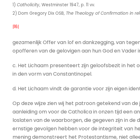
1)
Catholicity
, Westminster 1947, p. 11 vv.
2) Dom Gregory Dix OSB,
The Theology of Confirmation in re
|16|
gezamenlijk Offer van lof en dankzegging, van tegen
opofferen van de gelovigen aan hun God en Vader in
c. Het Lichaam presenteert zijn geloofsbezit in het
in den vorm van Constantinopel.
d. Het Lichaam vindt de garantie voor zijn eigen iden
Op deze wijze zien wij het patroon getekend van de
aanleiding om voor de Catholica in onzen tijd een
loslaten van de waarborgen, die gegeven zijn in de d
ernstige gevolgen hebben voor de integriteit van h
mening demonstreert het Protestantisme, niet alleen