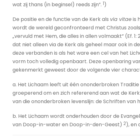
1
wat zij thans (in beginsel) reeds zijn”.
)
De positie en de functie van de Kerk als
via vitae
is 
wordt de wereld geconfronteerd met Christus zoals Hij
„vervuld met Hem, die alles in allen volmaakt” (Ef. 1: 
dat niet alleen via de Kerk als geheel maar ook in d
deze verbanden is als het ware een cel van het Li
vorm toch volledig openbaart. Deze openbaring van 
gekenmerkt geweest door de volgende vier characte
a. Het Lichaam leeft uit één ononderbroken Traditie
groeperend om en zich refererend aan wat de Kerk 
van die ononderbroken levenslijn: de Schriften van
b. Het Lichaam wordt onderhouden door de Evangel
2
van Doop-in-water en Doop-in-den-Geest)
), en