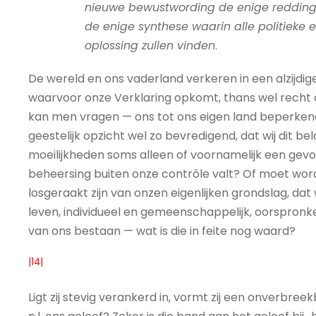
nieuwe bewustwording de enige reddings
de enige synthese waarin alle politiek
oplossing zullen vinden
.
De wereld en ons vaderland verkeren in een alzijdig
waarvoor onze Verklaring opkomt, thans wel recht 
kan men vragen — ons tot ons eigen land beperkend
geestelijk opzicht wel zo bevredigend, dat wij dit b
moeilijkheden soms alleen of voornamelijk een gev
beheersing buiten onze contrôle valt? Of moet wo
losgeraakt zijn van onzen eigenlijken grondslag, dat 
leven, individueel en gemeenschappelijk, oorspronke
van ons bestaan — wat is die in feite nog waard?
|14|
Ligt zij stevig verankerd in, vormt zij een onverbre