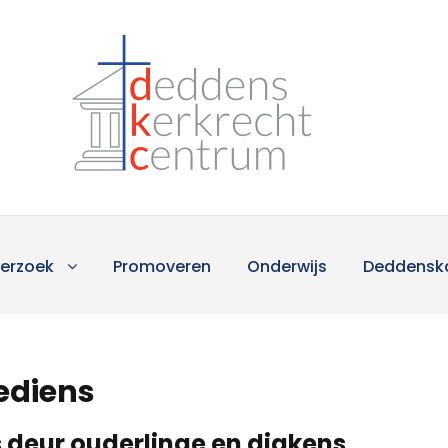
erzoek
Promoveren
Onderwijs
Deddensk
rediens
 deur ouderlinge en diakens