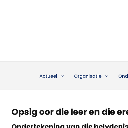
Actueel
Organisatie
Ond
Opsig oor die leer en die e
Ondertekening van die belydenis