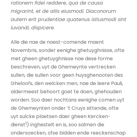
rationem fidei reddere, qua de causa
migrarint, et de aliis eiusmodi. Diaconorum
autem erit prudentiae quatenus istiusmodi sint
iuvandi, dispicere
.
Alle die nae de naest-comende maent
Novembris, sonder eenighe ghetuyghnisse, ofte
met gheen ghetuyghnisse nae dese forme
beschreven, uyt de Ghemeynte vertrecken
sullen, die sullen voor geen huysghenooten des
Gheloofs, den welcken men, nae de leere Pauli,
aldermeest behoort goet te doen, ghehouden
worden. Soo daer nochtans eenighe comen uyt
de Ghemeynten onder ’t Cruys sittende, ofte
uyt sulcke plaetsen daer gheen Kercken-
1
dienst
) inghestelt en is, soo salmen die
ondersoecken, ofse bidden ende reeckenschap