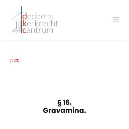
|223|
§ 16.
Gravamina.