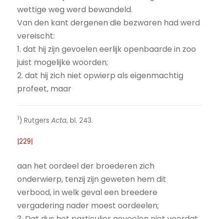
wettige weg werd bewandeld.
Van den kant dergenen die bezwaren had werd
vereischt:
1. dat hij zijn gevoelen eerlijk openbaarde in zoo
juist mogelijke woorden;
2. dat hij zich niet opwierp als eigenmachtig
profeet, maar
1
) Rutgers
Acta
, bl. 243.
|229|
aan het oordeel der broederen zich
onderwierp, tenzij zijn ge­weten hem dit
verbood, in welk geval een breedere
vergadering nader moest oordeelen;
3. Dat dus het particulier gevoelen niet voordat