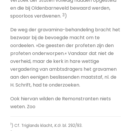
verzoek der Staten volledig hadden opgesteld
en die bij Oldenbarneveld bewaard werden,
3
spoorloos verdwenen.
)
De weg der gravamina-behandeling bracht het
bezwaar bij de bevoegde macht om te
oordeelen. »De geesten der profeten zijn den
profeten onderworpen.« Vandaar dat niet de
overheid, maar de kerk in hare wettige
vergadering van ambtsdragers het gravamen
aan den eenigen beslissenden maatstaf, nl. de
H. Schrift, had te onderzoeken.
Ook hiervan wilden de Remonstranten niets
weten. Zoo
1
) Cf. Triglands klacht,
K.G
. bl. 292/93.