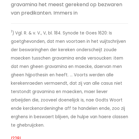
gravamina het meest gerekend op bezwaren
van predikanten. Immers in
1
) Vgl. R. & v. V., V, bl. 184. Synode te Goes 1620: Is
goetghevonden, dat men voortaen in het vuijtschrijven
der beswaringhen der kereken onderscheijt zoude
maecken tusschen gravamina ende versoucken: item
dat men gheen gravamina en maecke, daervan men
gheen hijpothesin en heeft. … Voorts werden alle
kerekenraeden vermaendt, dat zij van alle casus niet
terstondt gravamina en maecken, maer liever
arbeijden die, zooveel doenelijck is, nae Godts Woort
ende kerckenordeninghe aff te handelen ende, zoo zij
erghens in beswaert blijven, de hulpe van haere classen
te ghebruijcken.
|228|