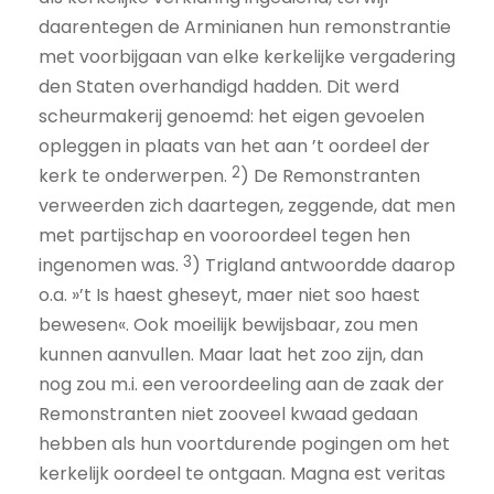
daarentegen de Arminianen hun remonstrantie
met voorbijgaan van elke kerkelijke vergadering
den Staten overhandigd hadden. Dit werd
scheurmakerij genoemd: het eigen gevoelen
opleggen in plaats van het aan ’t oordeel der
2
kerk te onderwerpen.
) De Remonstranten
verweer­den zich daartegen, zeggende, dat men
met partijschap en vooroordeel tegen hen
3
ingenomen was.
) Trigland antwoordde daarop
o.a. »’t Is haest gheseyt, maer niet soo haest
bewesen«. Ook moeilijk bewijsbaar, zou men
kunnen aanvullen. Maar laat het zoo zijn, dan
nog zou m.i. een veroordeeling aan de zaak der
Remonstranten niet zooveel kwaad gedaan
hebben als hun voortdurende pogingen om het
kerkelijk oordeel te ontgaan. Magna est veritas