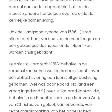
woeker en het huwelijk behooren eer onder
moraal dan onder dogmatiek thuis en de
meeste andere handelden over de orde der
kerkelijke samenleving.
3
Ook de Haagsche synode van 1586
) trad
alleen met haar verbod van de noodleugen op
een gebied dat desnoods onder »leer« kan
worden thuisgebracht.
Ten slotte Dordrecht 1618: behalve in de
remonstrantsche kwestie, is daar slechts over
de sabbathsviering een leerstellige beslissing
genomen. Wel was door Noord-Holland een
4
vraag ingediend
) over zulke predikanten, die,
behalve in de 5 punten, ook in de leer van God,
van Christus, van geloof, van erfzonde, van
rechtvaardigmaking, van het onderscheid