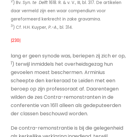
2
) Bv.
Syn. te Delft
1618. R. & v. V., III, bl. 317. De artikelen
daar vermeld zijn een waar compendium voor
gereformeerd kerkrecht in zake gravamina.
3
) Cf. H.H. Kuyper,
P.-A
., bl. 314.
|230|
lang er geen synode was, beriepen zij zich er op,
1
) terwijl inmiddels het overheidsgezag hun
gevoelen moest beschermen. Arminius
scheepte den kerkeraad te Leiden met een
beroep op zijn professoraat af. Daarentegen
wilden de zes Contra-­remonstranten in de
conferentie van 1611 alleen als gedepu­teerden
der classen beschouwd worden.
De contra-remonstrantie is bij die gelegenheid
als kerkelijke verklaring ingediend, terwijl