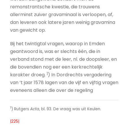
remonstrantsche kwestie, die trouwens
allerminst zuiver gravaminaal is verloopen, af,
dan leveren ook latere jaren weinig gravamina
van gewicht op.
Bij het twintigtal vragen, waarop in Emden
geantwoord is, was er slechts één, die in
verband stond met de leer, nl. de doopsleer, en
die bovendien nog eer een kerkrechtelijk
1
karakter droeg.
) In Dordrechts vergadering
van ’t jaar 1578 lagen van de vijf en vijftig vragen
eveneens alleen die over de regeling
1
) Rutgers
Acta
, bl. 93. De vraag was uit Keulen.
|225|