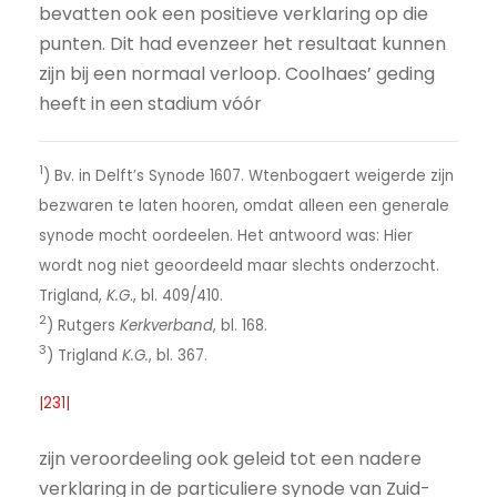
bevatten ook een positieve verklaring op die
punten. Dit had evenzeer het resultaat kunnen
zijn bij een normaal verloop. Coolhaes’ geding
heeft in een stadium vóór
1
) Bv. in Delft’s Synode 1607. Wtenbogaert weigerde zijn
bezwaren te laten hooren, omdat alleen een generale
synode mocht oordeelen. Het antwoord was: Hier
wordt nog niet geoordeeld maar slechts onderzocht.
Trigland,
K.G
., bl. 409/410.
2
) Rutgers
Kerkverband
, bl. 168.
3
) Trigland
K.G.
, bl. 367.
|231|
zijn veroordeeling ook geleid tot een nadere
verklaring in de particuliere synode van Zuid-