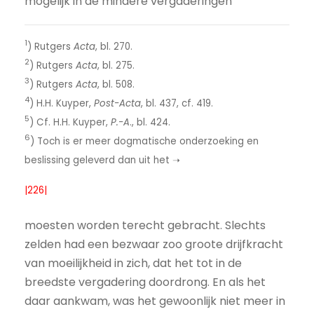
mogelijk in de mindere vergaderingen
1
) Rutgers
Acta
, bl. 270.
2
) Rutgers
Acta
, bl. 275.
3
) Rutgers
Acta
, bl. 508.
4
) H.H. Kuyper,
Post-Acta
, bl. 437, cf. 419.
5
) Cf. H.H. Kuyper,
P.-A
., bl. 424.
6
) Toch is er meer dogmatische onderzoeking en
beslissing geleverd dan uit het ➝
|226|
moesten worden terecht gebracht. Slechts
zelden had een bezwaar zoo groote drijfkracht
van moeilijkheid in zich, dat het tot in de
breedste vergadering doordrong. En als het
daar aankwam, was het gewoonlijk niet meer in